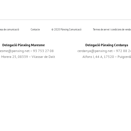
resa de comunicació
Contacte
© 2020 Pànxing Comunicacó
Termes de servei i condicions de venda
Delegació Pànxing Maresme
Delegació Pànxing Cerdanya
esme@panxing.net – 93 753 27 08
cerdanya@panxing.net – 972 88 2
c Morera 25, 08339 – Vilassar de Dalt
Alfons I, 44 A, 17520 – Puigcerd