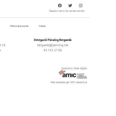
Segueix-nos a les xarxes socials
Pólitica de privacitat
Cookies
Delegació Pànxing Berguedà
4 28
bergueda@panxing.net
à
93 753 27 08
Associat a l'àrea digital
Web auditada per OJD Interactive