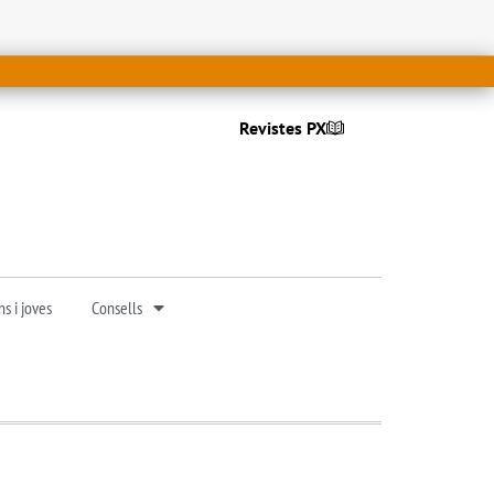
Revistes PX
s i joves
Consells