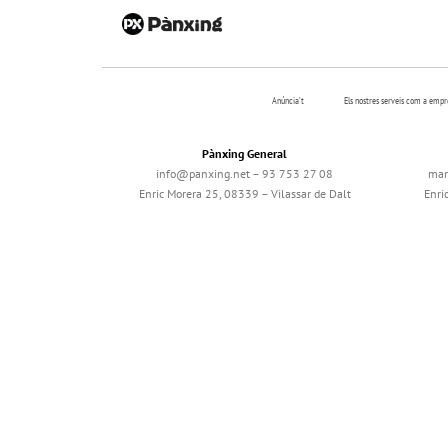
Anúncia’t
Els nostres serveis com a emp
Pànxing General
info@panxing.net – 93 753 27 08
mar
Enric Morera 25, 08339 – Vilassar de Dalt
Enri