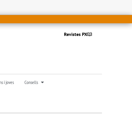
Revistes PX
s i joves
Consells