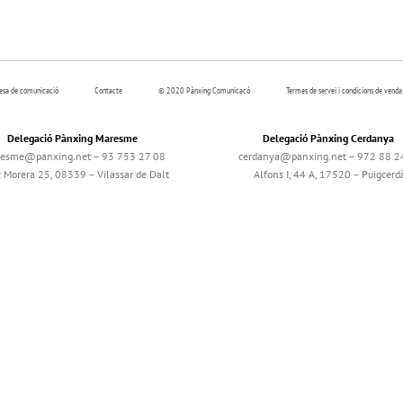
resa de comunicació
Contacte
© 2020 Pànxing Comunicacó
Termes de servei i condicions de venda
Delegació Pànxing Maresme
Delegació Pànxing Cerdanya
esme@panxing.net – 93 753 27 08
cerdanya@panxing.net – 972 88 2
c Morera 25, 08339 – Vilassar de Dalt
Alfons I, 44 A, 17520 – Puigcerd