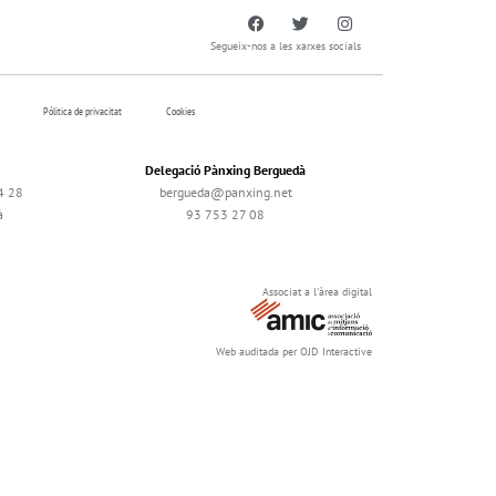
Segueix-nos a les xarxes socials
Pólitica de privacitat
Cookies
Delegació Pànxing Berguedà
4 28
bergueda@panxing.net
à
93 753 27 08
Associat a l'àrea digital
Web auditada per OJD Interactive