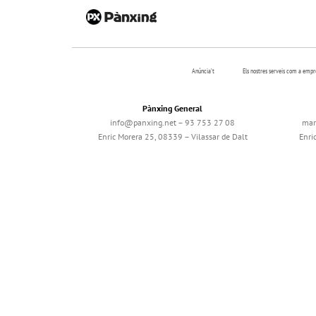
Anúncia’t
Els nostres serveis com a emp
Pànxing General
info@panxing.net – 93 753 27 08
mar
Enric Morera 25, 08339 – Vilassar de Dalt
Enri