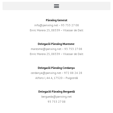
Pànxing General
info@panxing.net – 93 753 27 08
Enric Morera 25, 08339 – Vilassar de Dalt
Delegació Pànxing Maresme
maresme@panxing.net – 93 753 27 08
Enric Morera 25, 08339 – Vilassar de Dalt
Delegació Pànxing Cerdanya
cerdanya@panxing.net – 972 88 24 28
Alfons I, 44 A, 17520 – Puigcerdà
Delegació Pànxing Berguedà
bergueda@panxing.net
93 753 27 08