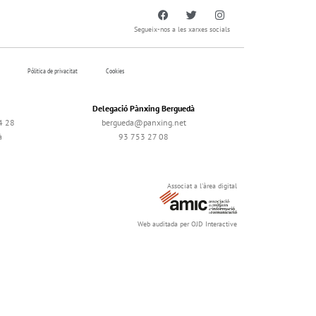
Segueix-nos a les xarxes socials
Pólitica de privacitat
Cookies
Delegació Pànxing Berguedà
4 28
bergueda@panxing.net
à
93 753 27 08
Associat a l'àrea digital
Web auditada per OJD Interactive