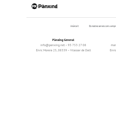
Anúncia’t
Els nostres serveis com a emp
Pànxing General
info@panxing.net – 93 753 27 08
mar
Enric Morera 25, 08339 – Vilassar de Dalt
Enri