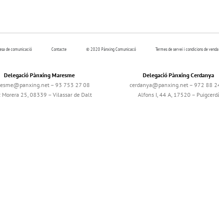
resa de comunicació
Contacte
© 2020 Pànxing Comunicacó
Termes de servei i condicions de venda
Delegació Pànxing Maresme
Delegació Pànxing Cerdanya
esme@panxing.net – 93 753 27 08
cerdanya@panxing.net – 972 88 2
c Morera 25, 08339 – Vilassar de Dalt
Alfons I, 44 A, 17520 – Puigcerd