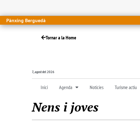
Pànxing Berguedà
Tornar a la Home
7, agost del 2026
Inici
Agenda
Notícies
Turisme actiu
Nens i joves