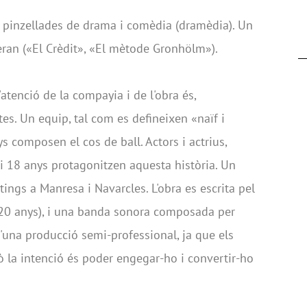
b pinzellades de drama i comèdia (dramèdia). Un
lceran («El Crèdit», «El mètode Gronhölm»).
atenció de la compayia i de l'obra és,
es. Un equip, tal com es defineixen «naïf i
s composen el cos de ball. Actors i actrius,
 i 18 anys protagonitzen aquesta història. Un
tings a Manresa i Navarcles. L'obra es escrita pel
l (20 anys), i una banda sonora composada per
d'una producció semi-professional, ja que els
 la intenció és poder engegar-ho i convertir-ho