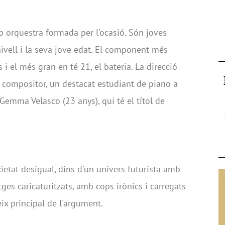
mb orquestra formada per l'ocasió. Són joves
nivell i la seva jove edat. El component més
 i el més gran en té 21, el bateria. La direcció
x compositor, un destacat estudiant de piano a
Gemma Velasco (23 anys), qui té el títol de
cietat desigual, dins d'un univers futurista amb
es caricaturitzats, amb cops irònics i carregats
eix principal de l'argument.