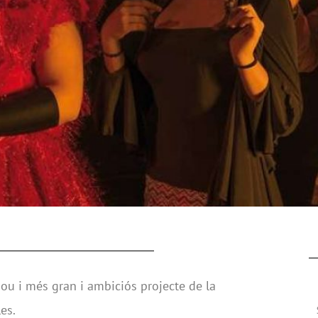
nou i més gran i ambiciós projecte de la
es.