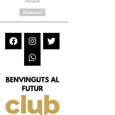
Pànxing.net​
Envia-me'l