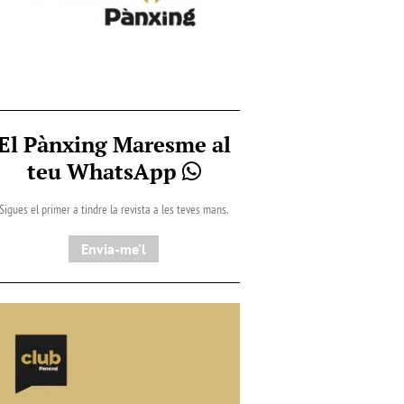
El Pànxing Maresme al
teu WhatsApp
Sigues el primer a tindre la revista a les teves mans.
Envia-me'l