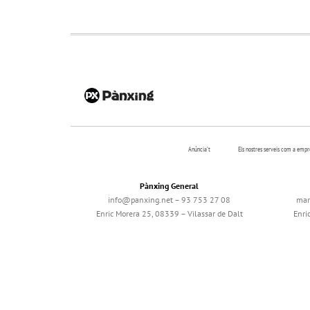
Anúncia’t
Els nostres serveis com a emp
Pànxing General
info@panxing.net – 93 753 27 08
mar
Enric Morera 25, 08339 – Vilassar de Dalt
Enri