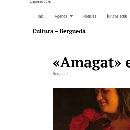
9, agost del 2026
Inici
Agenda
Notícies
Turisme actiu
Cultura – Berguedà
«Amagat» e
Berguedà