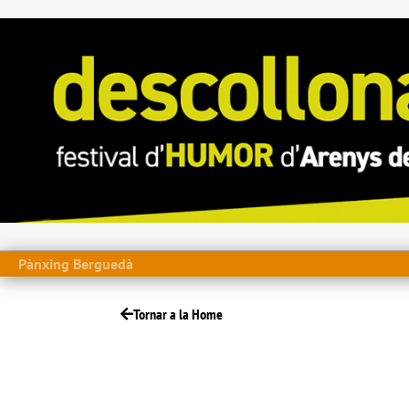
Pànxing Berguedà
Tornar a la Home