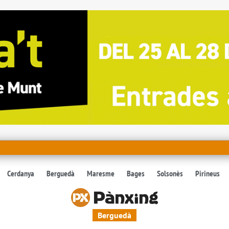
Cerdanya
Berguedà
Maresme
Bages
Solsonès
Pirineus
Berguedà