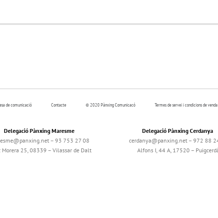
resa de comunicació
Contacte
© 2020 Pànxing Comunicacó
Termes de servei i condicions de venda
Delegació Pànxing Maresme
Delegació Pànxing Cerdanya
esme@panxing.net – 93 753 27 08
cerdanya@panxing.net – 972 88 2
c Morera 25, 08339 – Vilassar de Dalt
Alfons I, 44 A, 17520 – Puigcerd