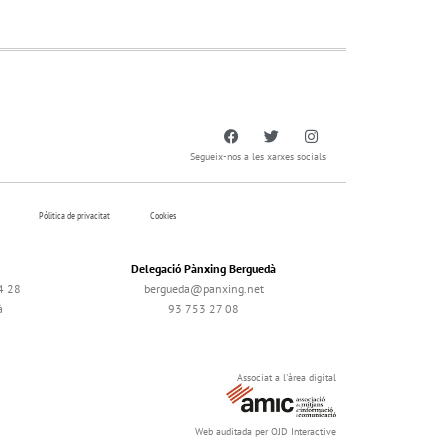
Segueix-nos a les xarxes socials
Pólitica de privacitat
Cookies
Delegació Pànxing Berguedà
4 28
bergueda@panxing.net
à
93 753 27 08
Associat a l'àrea digital
Web auditada per OJD Interactive