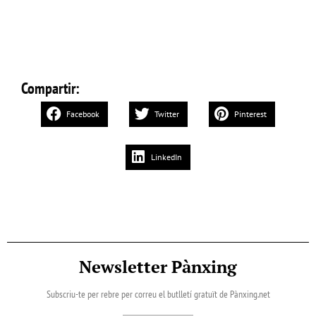
Compartir:
Facebook
Twitter
Pinterest
LinkedIn
Newsletter Pànxing
Subscriu-te per rebre per correu el butlletí gratuït de Pànxing.net​