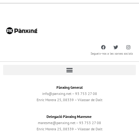
Segueix-nos a les xarxes socials
Pànxing General
info@panxing.net – 93 753 27 08
Enric Morera 25, 08339 – Vilassar de Dalt
Delegació Pànxing Maresme
maresme@panxing.net – 93 753 27 08
Enric Morera 25, 08339 – Vilassar de Dalt