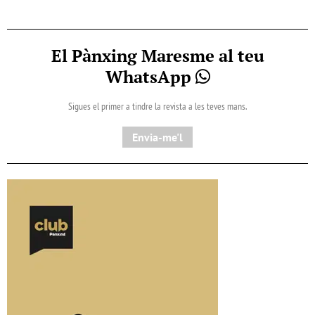
El Pànxing Maresme al teu
WhatsApp
Sigues el primer a tindre la revista a les teves mans.
Envia-me'l