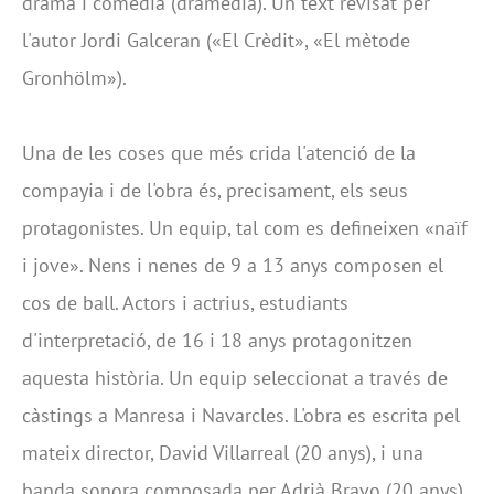
drama i comèdia (dramèdia). Un text revisat per
l'autor Jordi Galceran («El Crèdit», «El mètode
Gronhölm»).
Una de les coses que més crida l'atenció de la
compayia i de l'obra és, precisament, els seus
protagonistes. Un equip, tal com es defineixen «naïf
i jove». Nens i nenes de 9 a 13 anys composen el
cos de ball. Actors i actrius, estudiants
d'interpretació, de 16 i 18 anys protagonitzen
aquesta història. Un equip seleccionat a través de
càstings a Manresa i Navarcles. L'obra es escrita pel
mateix director, David Villarreal (20 anys), i una
banda sonora composada per Adrià Bravo (20 anys).