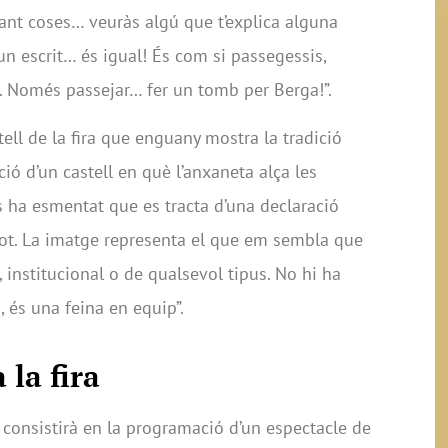
bant coses… veuràs algú que t’explica alguna
un escrit… és igual! És com si passegessis,
. Només passejar… fer un tomb per Berga!”.
ell de la fira que enguany mostra la tradició
ció d’un castell en què l’anxaneta alça les
s ha esmentat que es tracta d’una declaració
 tot. La imatge representa el que em sembla que
 institucional o de qualsevol tipus. No hi ha
es, és una feina en equip”.
 la fira
 consistirà en la programació d’un espectacle de