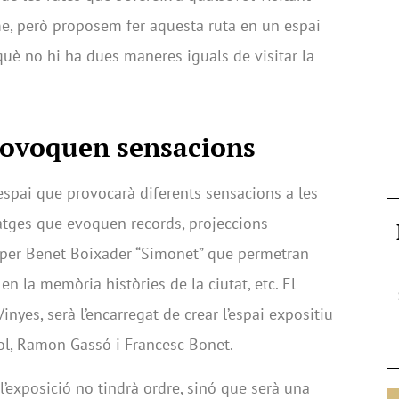
sme, però proposem fer aquesta ruta en un espai
rquè no hi ha dues maneres iguals de visitar la
rovoquen sensacions
 espai que provocarà diferents sensacions a les
atges que evoquen records, projeccions
s per Benet Boixader “Simonet” que permetran
 en la memòria històries de la ciutat, etc. El
nyes, serà l’encarregat de crear l’espai expositiu
ol, Ramon Gassó i Francesc Bonet.
l’exposició no tindrà ordre, sinó que serà una