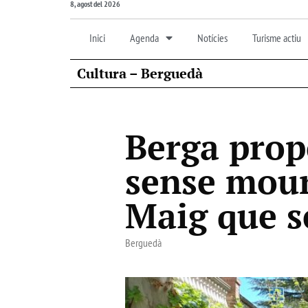
8, agost del 2026
Inici
Agenda
Notícies
Turisme actiu
Cultura – Berguedà
Berga prop
sense moure
Maig que se
Berguedà