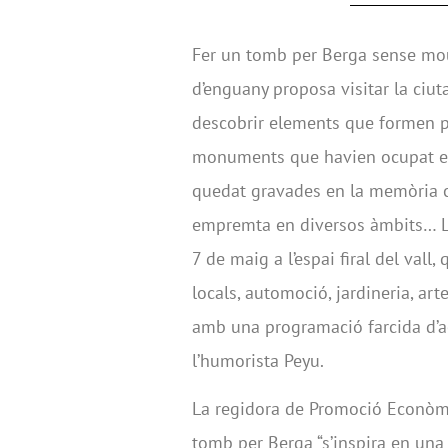
Fer un tomb per Berga sense mour
d’enguany proposa visitar la ciut
descobrir elements que formen pa
monuments que havien ocupat el v
quedat gravades en la memòria co
empremta en diversos àmbits… La 
7 de maig a l’espai firal del val
locals, automoció, jardineria, art
amb una programació farcida d’act
l’humorista Peyu.
La regidora de Promoció Econòmic
tomb per Berga “s’inspira en una 