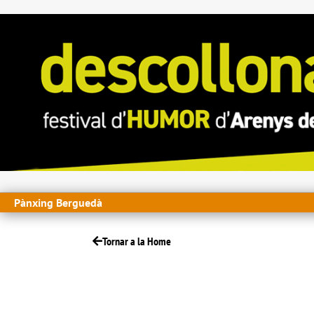
Pànxing Berguedà
Tornar a la Home