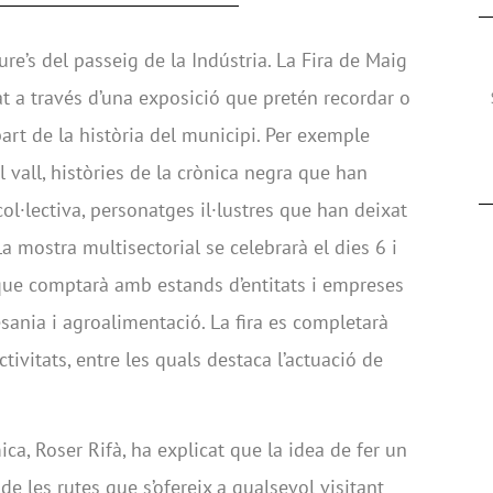
e’s del passeig de la Indústria. La Fira de Maig
at a través d’una exposició que pretén recordar o
rt de la història del municipi. Per exemple
all, històries de la crònica negra que han
l·lectiva, personatges il·lustres que han deixat
mostra multisectorial se celebrarà el dies 6 i
l, que comptarà amb estands d’entitats i empreses
esania i agroalimentació. La fira es completarà
ivitats, entre les quals destaca l’actuació de
a, Roser Rifà, ha explicat que la idea de fer un
de les rutes que s’ofereix a qualsevol visitant