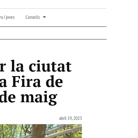
s i joves
Consells
 la ciutat
a Fira de
 de maig
abril 19, 2023