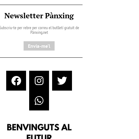
Newsletter Pànxing
Subscriu-te per rebre per correu el butlletí gratuït de
Pànxing.net​
Envia-me'l