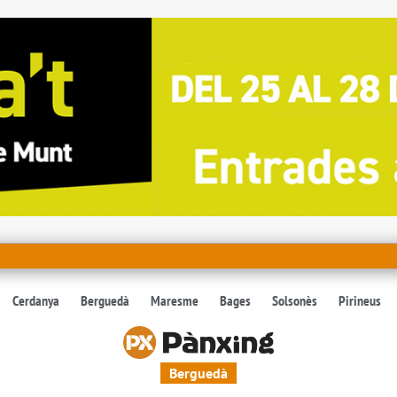
Cerdanya
Berguedà
Maresme
Bages
Solsonès
Pirineus
Berguedà