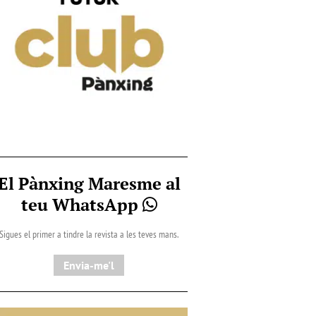
El Pànxing Maresme al
teu WhatsApp
Sigues el primer a tindre la revista a les teves mans.
Envia-me'l