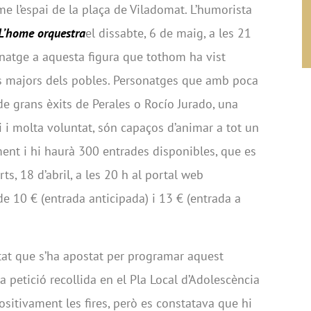
e l’espai de la plaça de Viladomat. L’humorista
L’home orquestra
el dissabte, 6 de maig, a les 21
enatge a aquesta figura que tothom ha vist
es majors dels pobles. Personatges que amb poca
de grans èxits de Perales o Rocío Jurado, una
 i molta voluntat, són capaços d’animar a tot un
ment i hi haurà 300 entrades disponibles, que es
ts, 18 d’abril, a les 20 h al portal web
 de 10 € (entrada anticipada) i 13 € (entrada a
tat que s’ha apostat per programar aquest
a petició recollida en el Pla Local d’Adolescència
ositivament les fires, però es constatava que hi