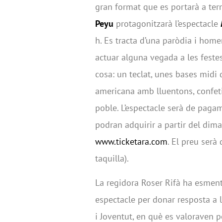
gran format que es portarà a term
Peyu
protagonitzarà l’espectacle
h. Es tracta d’una paròdia i hom
actuar alguna vegada a les fest
cosa: un teclat, unes bases midi 
americana amb lluentons, confeti
poble. L’espectacle serà de paga
podran adquirir a partir del dimar
www.ticketara.com
. El preu serà
taquilla).
La regidora Roser Rifà ha esmen
espectacle per donar resposta a l
i Joventut, en què es valoraven p