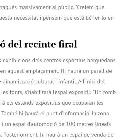
ragués massivament al públic. “Creiem que
uesta necessitat i pensem que està bé fer-lo en
ó del recinte firal
es exhibicions dels centres esportius berguedans
 en aquest emplaçament. Hi haurà un parell de
inamització cultural i infantil. A l’inici del
les fonts, s’habilitarà l’espai expositiu “Un tomb
urà els estands expositius que ocuparan les
 També hi haurà el punt d’informació, la zona
a i un espai d’automoció de 100 metres lineals
s. Posteriorment, hi haurà un espai de venda de