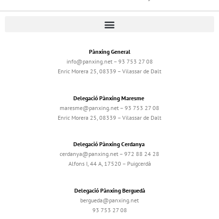
Pànxing General
info@panxing.net – 93 753 27 08
Enric Morera 25, 08339 – Vilassar de Dalt
Delegació Pànxing Maresme
maresme@panxing.net – 93 753 27 08
Enric Morera 25, 08339 – Vilassar de Dalt
Delegació Pànxing Cerdanya
cerdanya@panxing.net – 972 88 24 28
Alfons I, 44 A, 17520 – Puigcerdà
Delegació Pànxing Berguedà
bergueda@panxing.net
93 753 27 08