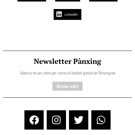
LinkedIn
Newsletter Pànxing
Subscriu-te per rebre per correu el butlletí gratuït de Pànxing.net​
Envia-me'l