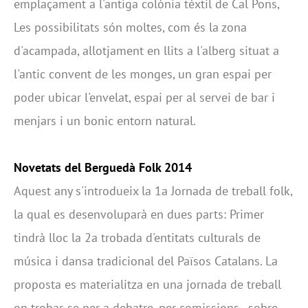
emplaçament a l'antiga colònia tèxtil de Cal Pons,
Les possibilitats són moltes, com és la zona
d'acampada, allotjament en llits a l'alberg situat a
l'antic convent de les monges, un gran espai per
poder ubicar l'envelat, espai per al servei de bar i
menjars i un bonic entorn natural.
Novetats del Berguedà Folk 2014
Aquest any s'introdueix la 1a Jornada de treball folk,
la qual es desenvoluparà en dues parts: Primer
tindrà lloc la 2a trobada d'entitats culturals de
música i dansa tradicional del Països Catalans. La
proposta es materialitza en una jornada de treball
on trobar-se per a debatre, per comissions, sobre