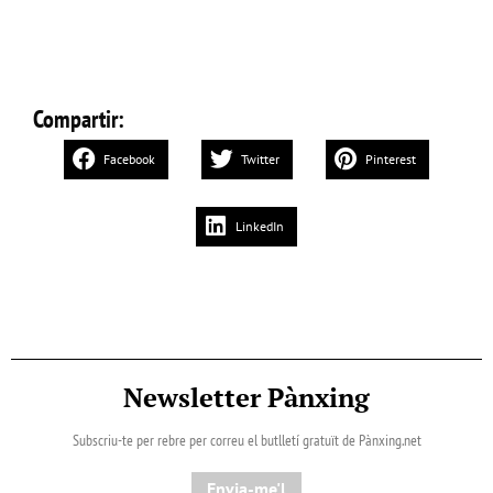
Compartir:
Facebook
Twitter
Pinterest
LinkedIn
Newsletter Pànxing
Subscriu-te per rebre per correu el butlletí gratuït de Pànxing.net​
Envia-me'l