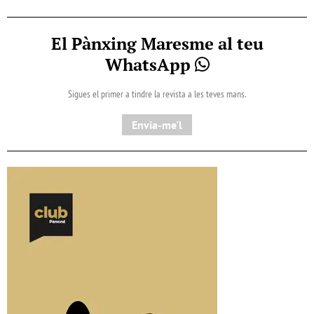
El Pànxing Maresme al teu
WhatsApp
Sigues el primer a tindre la revista a les teves mans.
Envia-me'l