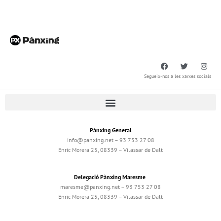
Segueix-nos a les xarxes socials
Pànxing General
info@panxing.net – 93 753 27 08
Enric Morera 25, 08339 – Vilassar de Dalt
Delegació Pànxing Maresme
maresme@panxing.net – 93 753 27 08
Enric Morera 25, 08339 – Vilassar de Dalt