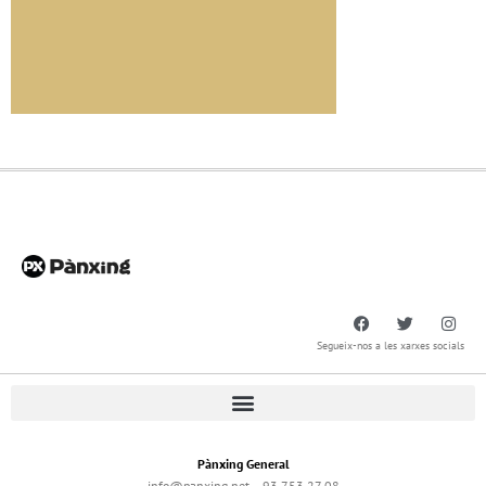
Segueix-nos a les xarxes socials
Pànxing General
info@panxing.net – 93 753 27 08