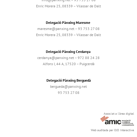
Enric Morera 25, 08339 – Vilassar de Dalt
Delegació Pànxing Maresme
maresme@panxing.net – 93 753 27 08
Enric Morera 25, 08339 – Vilassar de Dalt
Delegació Pànxing Cerdanya
cerdanya@panxing.net – 972 88 24 28
Alfons I, 44 A, 17520 – Puigcerdà
Delegació Pànxing Berguedà
bergueda@panxing.net
93 753 27 08
Associat a l'àrea digital
Web auditada per OJD Interactive