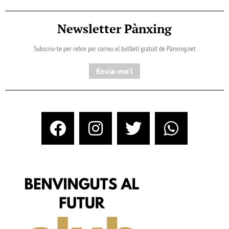
Newsletter Pànxing
Subscriu-te per rebre per correu el butlletí gratuït de Pànxing.net​
Envia-me'l