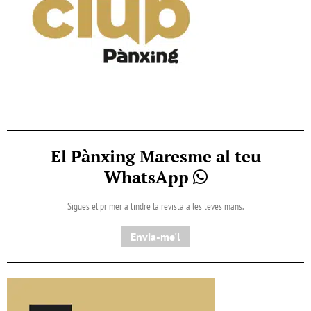
El Pànxing Maresme al teu
WhatsApp
Sigues el primer a tindre la revista a les teves mans.
Envia-me'l