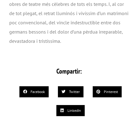
obres de teatre més cèlebres de tots els temps. I, al cor
de tot plegat, el retrat lluminós i vivíssim d’un matrimoni
poc convencional, del vincle indestructible entre dos
germans bessons i del dolor d’una pèrdua irreparable,
devastadora i tristíssima.
Compartir:
Facebook
Twitter
Pinterest
LinkedIn