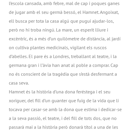
l’escola cansada, amb febre, mal de cap i poques ganes
de jugar amb el seu germà bessó, el Hamnet. Angoixat,
ell busca per tota la casa algú que pugui ajudar-los,
però no hi troba ningú. La mare, un esperit lliure i
excèntric, és a més d’un quilòmetre de distància, al jardí
on cultiva plantes medicinals, vigilant els ruscos
d’abelles. El pare és a Londres, treballant al teatre, i la
germana gran i l’àvia han anat al poble a comprar. Cap
no és conscient de la tragèdia que s’està desfermant a
casa seva.
Hamnet és la història d’una dona feréstega i el seu
xoriguer, del fill d’un guanter que fuig de la vida que li
tocava per casar-se amb la dona que estima i dedicar-se
a la seva passió, el teatre, i del fill de tots dos, que no
passarà mai a la història però donarà títol a una de les