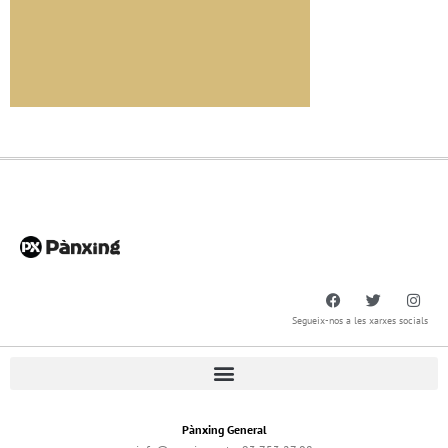
Segueix-nos a les xarxes socials
Pànxing General