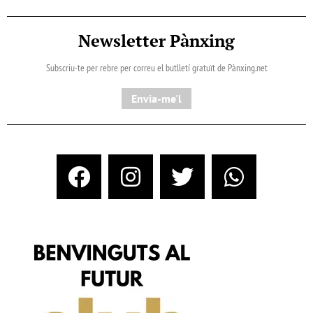
Newsletter Pànxing
Subscriu-te per rebre per correu el butlletí gratuït de Pànxing.net​
Envia-me'l