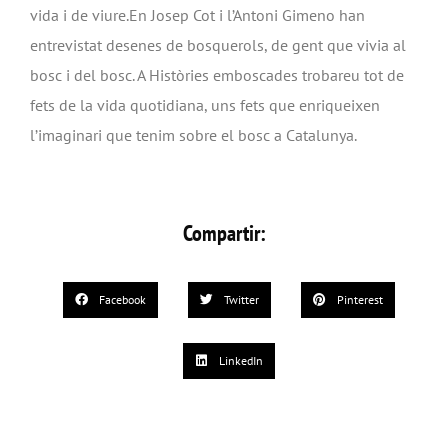
vida i de viure.En Josep Cot i l’Antoni Gimeno han
entrevistat desenes de bosquerols, de gent que vivia al
bosc i del bosc. A Històries emboscades trobareu tot de
fets de la vida quotidiana, uns fets que enriqueixen
l’imaginari que tenim sobre el bosc a Catalunya.
Compartir:
Facebook
Twitter
Pinterest
LinkedIn