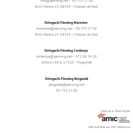
info@panxing.net – 93 753 27 08
Enric Morera 25, 08339 – Vilassar de Dalt
Delegació Pànxing Maresme
maresme@panxing.net – 93 753 27 08
Enric Morera 25, 08339 – Vilassar de Dalt
Delegació Pànxing Cerdanya
cerdanya@panxing.net – 972 88 24 28
Alfons I, 44 A, 17520 – Puigcerdà
Delegació Pànxing Berguedà
bergueda@panxing.net
93 753 27 08
Associat a l'àrea digital
Web auditada per OJD Interactive