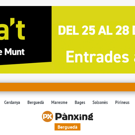
Cerdanya
Berguedà
Maresme
Bages
Solsonès
Pirineus
Berguedà