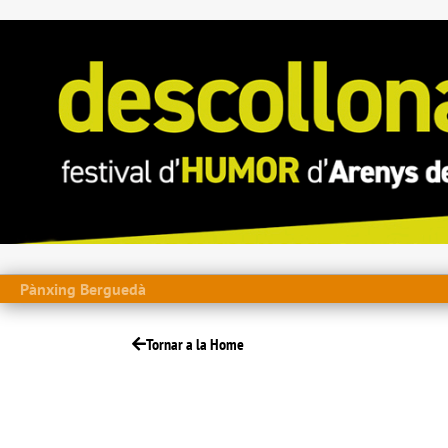
Pànxing Berguedà
Tornar a la Home