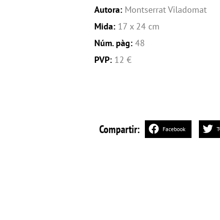
Autora:
Montserrat Viladomat
Mida:
17 x 24 cm
Núm. pàg:
48
PVP:
12 €
Compartir:
Facebook
T