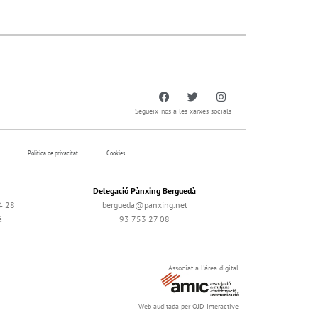
Segueix-nos a les xarxes socials
Pólitica de privacitat
Cookies
Delegació Pànxing Berguedà
4 28
bergueda@panxing.net
à
93 753 27 08
Associat a l'àrea digital
Web auditada per OJD Interactive