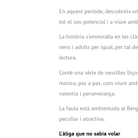
En aquest període, descobreix una
tot el seu potencial i a viure am
La història s'emmiralla en les cl
nens i adults per igual, per tal 
lectura.
Conté una sèrie de senzilles lliç
mostra, pas a pas, com viure amb m
valentia i perseverança.
La faula està ambientada al Berg
peculiar i atractiva.
L'àliga que no sabia volar