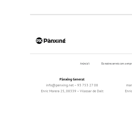
Anúncia’t
Els nostres serveis com a emp
Pànxing General
info@panxing.net – 93 753 27 08
mar
Enric Morera 25, 08339 – Vilassar de Dalt
Enri