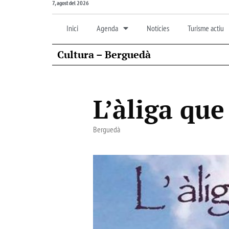
7, agost del 2026
Inici
Agenda
Notícies
Turisme actiu
Cultura – Berguedà
L’àliga que
Berguedà