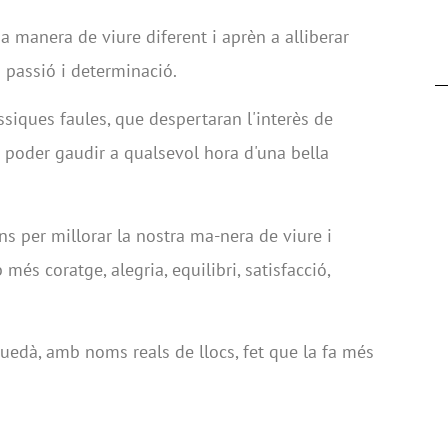
 manera de viure diferent i aprèn a alliberar
b passió i determinació.
àssiques faules, que despertaran l'interès de
de poder gaudir a qualsevol hora d'una bella
ons per millorar la nostra ma-nera de viure i
és coratge, alegria, equilibri, satisfacció,
uedà, amb noms reals de llocs, fet que la fa més