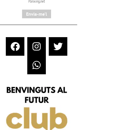
Pànxing.net​
Envia-me'l