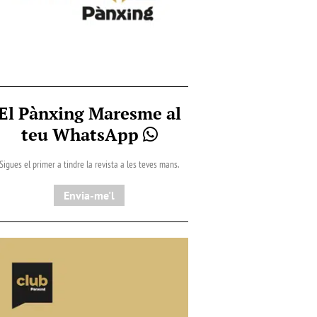
El Pànxing Maresme al
teu WhatsApp
Sigues el primer a tindre la revista a les teves mans.
Envia-me'l