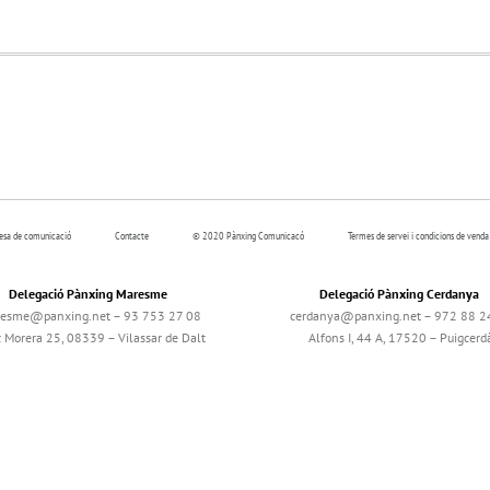
resa de comunicació
Contacte
© 2020 Pànxing Comunicacó
Termes de servei i condicions de venda
Delegació Pànxing Maresme
Delegació Pànxing Cerdanya
esme@panxing.net – 93 753 27 08
cerdanya@panxing.net – 972 88 2
c Morera 25, 08339 – Vilassar de Dalt
Alfons I, 44 A, 17520 – Puigcerd