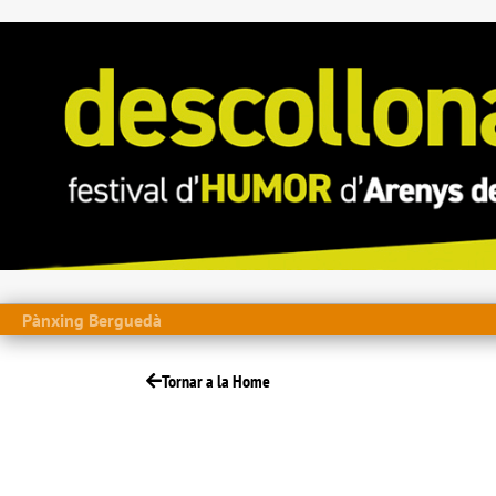
Pànxing Berguedà
Tornar a la Home