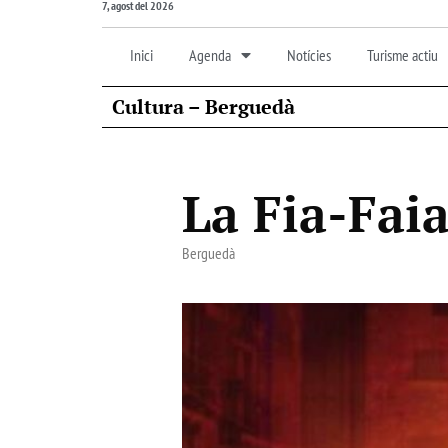
7, agost del 2026
Inici
Agenda
Notícies
Turisme actiu
Cultura – Berguedà
La Fia-Fai
Berguedà