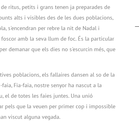
 de ritus, petits i grans tenen ja preparades de
punts alts i visibles des de les dues poblacions,
ola, s'encendran per rebre la nit de Nadal i
foscor amb la seva llum de foc. És la particular
 per demanar que els dies no s'escurcin més, que
tives poblacions, els fallaires dansen al so de la
faia, Fia-faia, nostre senyor ha nascut a la
u, el de totes les faies juntes. Una unió
idar pels que la veuen per primer cop i impossible
'han viscut alguna vegada.