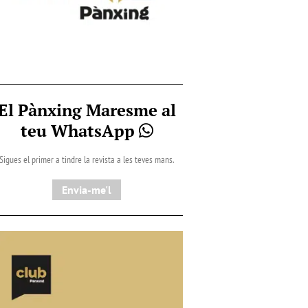
El Pànxing Maresme al
teu WhatsApp
Sigues el primer a tindre la revista a les teves mans.
Envia-me'l