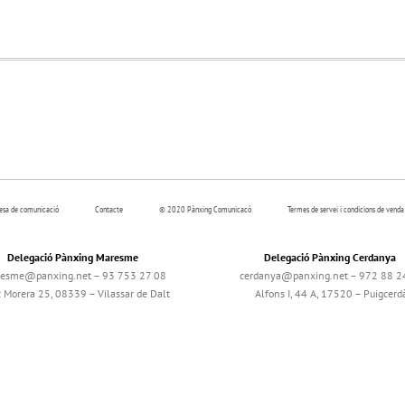
resa de comunicació
Contacte
© 2020 Pànxing Comunicacó
Termes de servei i condicions de venda
Delegació Pànxing Maresme
Delegació Pànxing Cerdanya
esme@panxing.net – 93 753 27 08
cerdanya@panxing.net – 972 88 2
c Morera 25, 08339 – Vilassar de Dalt
Alfons I, 44 A, 17520 – Puigcerd