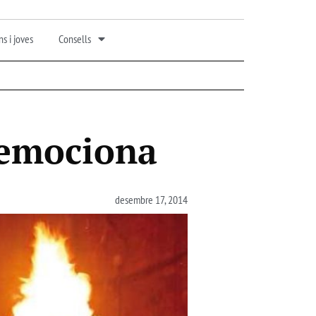
s i joves
Consells
e emociona
desembre 17, 2014