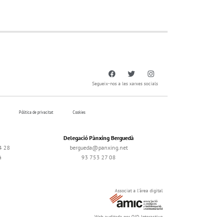
Segueix-nos a les xarxes socials
Pólitica de privacitat
Cookies
Delegació Pànxing Berguedà
4 28
bergueda@panxing.net
à
93 753 27 08
Associat a l'àrea digital
Web auditada per OJD Interactive