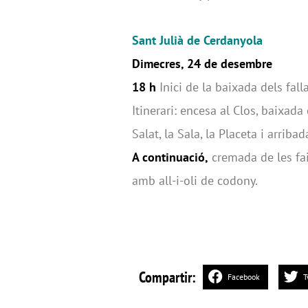
Sant Julià de Cerdanyola
Dimecres, 24 de desembre
18 h
Inici de la baixada dels falla
Itinerari: encesa al Clos, baixada 
Salat, la Sala, la Placeta i arribad
A continuació,
cremada de les faie
amb all-i-oli de codony.
Compartir:
Facebook
T