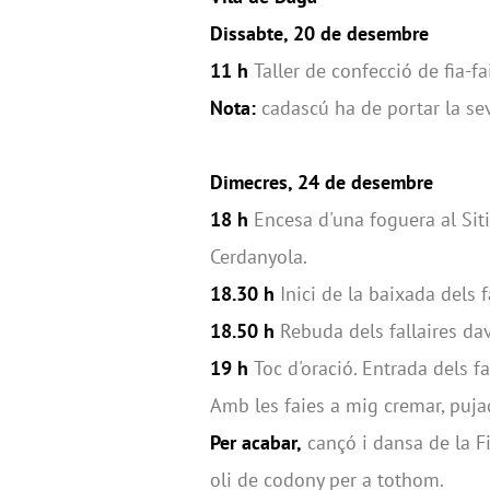
Dissabte, 20 de desembre
11 h
Taller de confecció de fia-fa
Nota:
cadascú ha de portar la sev
Dimecres, 24 de desembre
18 h
Encesa d'una foguera al Siti
Cerdanyola.
18.30 h
Inici de la baixada dels fa
18.50 h
Rebuda dels fallaires dav
19 h
Toc d'oració. Entrada dels fa
Amb les faies a mig cremar, pujad
Per acabar,
cançó i dansa de la Fi
oli de codony per a tothom.