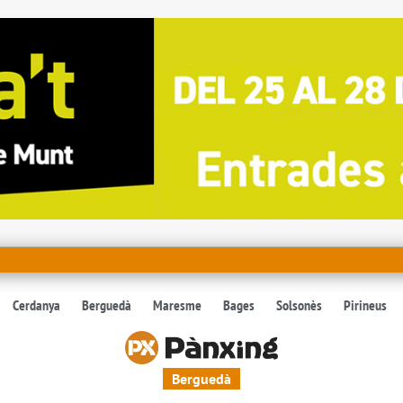
Cerdanya
Berguedà
Maresme
Bages
Solsonès
Pirineus
Berguedà