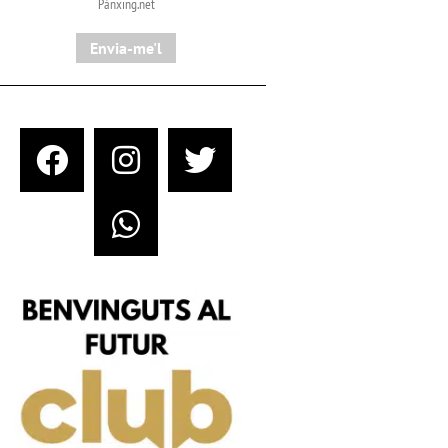
Pànxing.net​
Envia-me'l