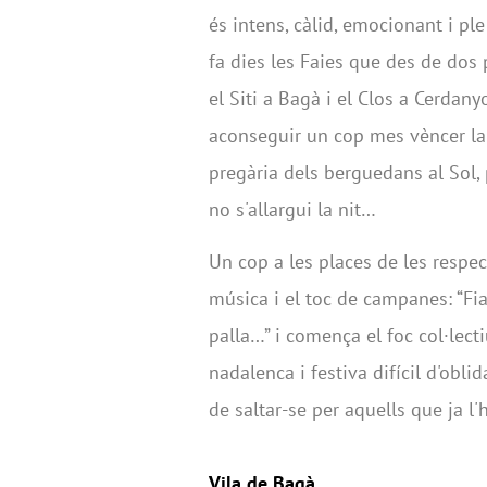
és intens, càlid, emocionant i ple
fa dies les Faies que des de dos 
el Siti a Bagà i el Clos a Cerdany
aconseguir un cop mes vèncer la 
pregària dels berguedans al Sol,
no s'allargui la nit…
Un cop a les places de les respec
música i el toc de campanes: “Fia-
palla…” i comença el foc col·lecti
nadalenca i festiva difícil d'obl
de saltar-se per aquells que ja l
Vila de Bagà