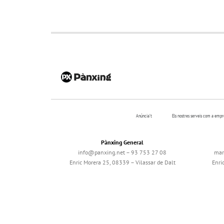
Anúncia’t
Els nostres serveis com a emp
Pànxing General
info@panxing.net – 93 753 27 08
mar
Enric Morera 25, 08339 – Vilassar de Dalt
Enri