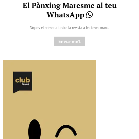
El Pànxing Maresme al teu
WhatsApp
Sigues el primer a tindre la revista a les teves mans.
Envia-me'l