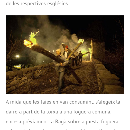
de les respectives esglésies.
A mida que les faies en van consumint, s’afegeix la
darrera part de la torxa a una foguera comuna,
encesa prèviament; a Bagà sobre aquesta foguera