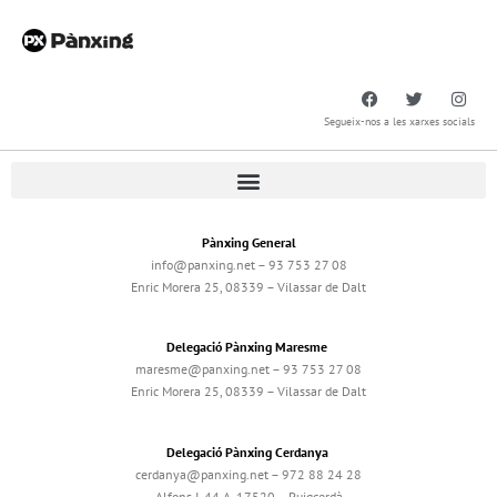
Segueix-nos a les xarxes socials
Pànxing General
info@panxing.net – 93 753 27 08
Enric Morera 25, 08339 – Vilassar de Dalt
Delegació Pànxing Maresme
maresme@panxing.net – 93 753 27 08
Enric Morera 25, 08339 – Vilassar de Dalt
Delegació Pànxing Cerdanya
cerdanya@panxing.net – 972 88 24 28
Alfons I, 44 A, 17520 – Puigcerdà