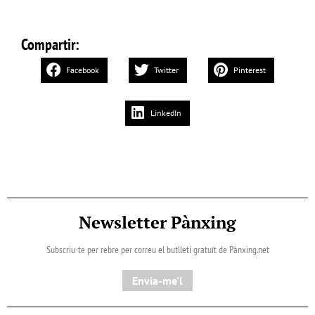
Compartir:
Facebook
Twitter
Pinterest
LinkedIn
Newsletter Pànxing
Subscriu-te per rebre per correu el butlletí gratuït de Pànxing.net​
Envia-me'l