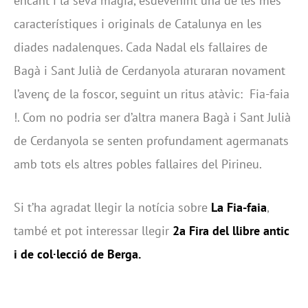
encant i la seva màgia, esdevenint una de les més
característiques i originals de Catalunya en les
diades nadalenques. Cada Nadal els fallaires de
Bagà i Sant Julià de Cerdanyola aturaran novament
l’avenç de la foscor, seguint un ritus atàvic: Fia-faia
!. Com no podria ser d’altra manera Bagà i Sant Julià
de Cerdanyola se senten profundament agermanats
amb tots els altres pobles fallaires del Pirineu.
Si t’ha agradat llegir la notícia sobre
La Fia-faia
,
també et pot interessar llegir
2a Fira del llibre antic
i de col·lecció de Berga
.