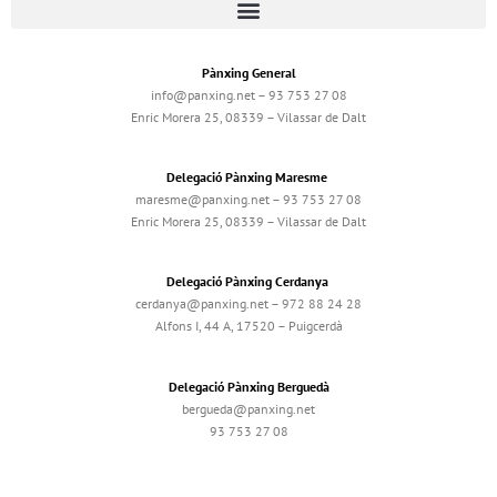
Pànxing General
info@panxing.net – 93 753 27 08
Enric Morera 25, 08339 – Vilassar de Dalt
Delegació Pànxing Maresme
maresme@panxing.net – 93 753 27 08
Enric Morera 25, 08339 – Vilassar de Dalt
Delegació Pànxing Cerdanya
cerdanya@panxing.net – 972 88 24 28
Alfons I, 44 A, 17520 – Puigcerdà
Delegació Pànxing Berguedà
bergueda@panxing.net
93 753 27 08