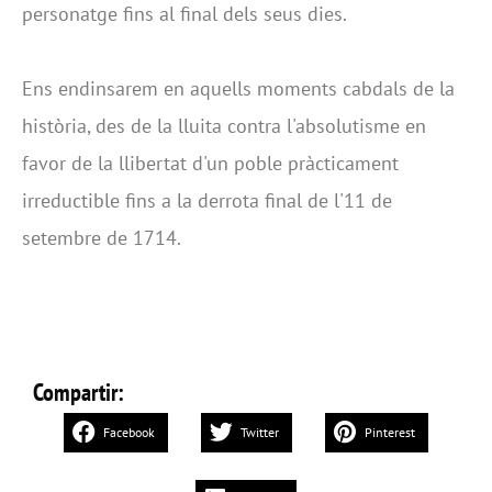
personatge fins al final dels seus dies.
Ens endinsarem en aquells moments cabdals de la
història, des de la lluita contra l'absolutisme en
favor de la llibertat d'un poble pràcticament
irreductible fins a la derrota final de l'11 de
setembre de 1714.
Compartir:
Facebook
Twitter
Pinterest