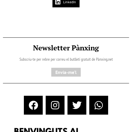
LinkedIn
Newsletter Pànxing
Subscriu-te per rebre per correu el butlletí gratuït de Pànxing.net​
Envia-me'l