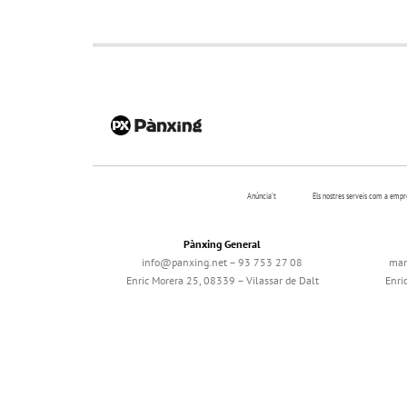
Anúncia’t
Els nostres serveis com a emp
Pànxing General
info@panxing.net – 93 753 27 08
mar
Enric Morera 25, 08339 – Vilassar de Dalt
Enri