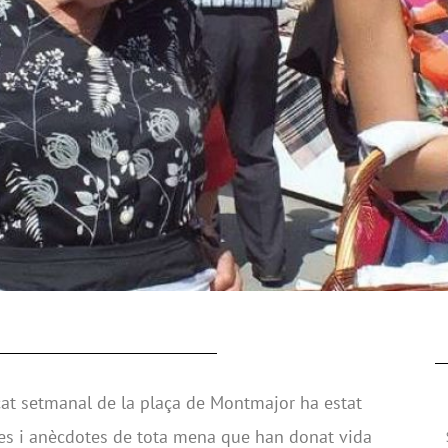
cat setmanal de la plaça de Montmajor ha estat
ies i anècdotes de tota mena que han donat vida