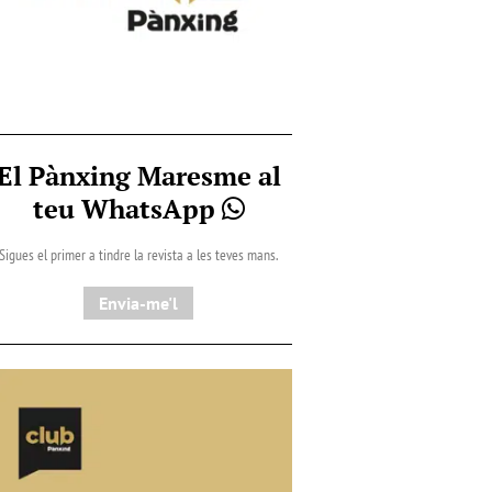
El Pànxing Maresme al
teu WhatsApp
Sigues el primer a tindre la revista a les teves mans.
Envia-me'l