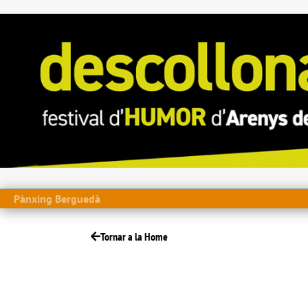
Pànxing Berguedà
Tornar a la Home