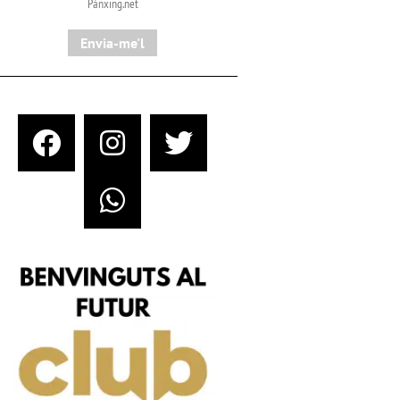
Pànxing.net​
Envia-me'l