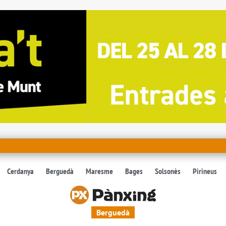
Cerdanya
Berguedà
Maresme
Bages
Solsonès
Pirineus
Berguedà