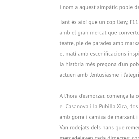
i nom a aquest simpàtic poble d
Tant és així que un cop l’any, l’
amb el gran mercat que converte
teatre, ple de parades amb marxa
el matí amb escenificacions ins
la història més pregona d’un pobl
actuen amb l’entusiasme i l’aleg
A l’hora d’esmorzar, comença la c
el Casanova i la Pubilla Xica, do
amb gorra i camisa de marxant i e
Van rodejats dels nans que reme
mercadejaven cada dimecres: conil