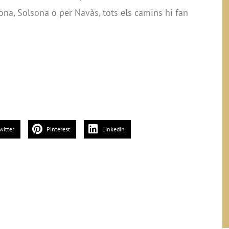
dona, Solsona o per Navàs, tots els camins hi fan
witter
Pinterest
LinkedIn