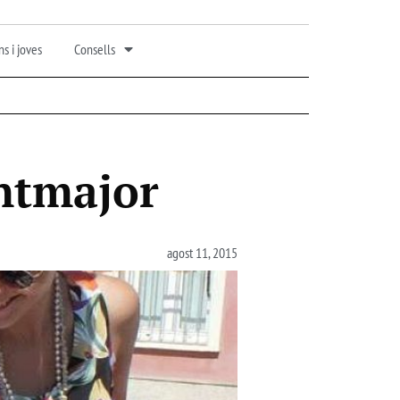
s i joves
Consells
ontmajor
agost 11, 2015