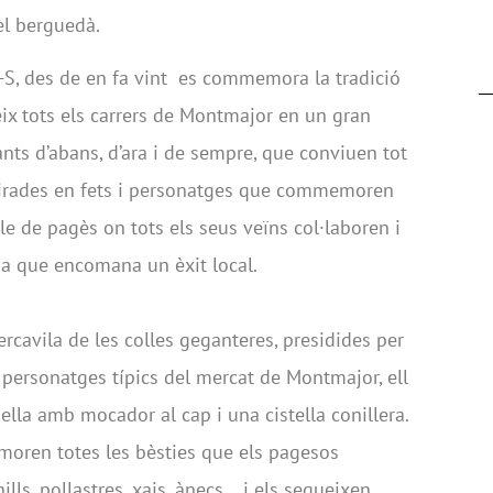
el berguedà.
11-S, des de en fa vint es commemora la tradició
ix tots els carrers de Montmajor en un gran
nts d’abans, d’ara i de sempre, que conviuen tot
pirades en fets i personatges que commemoren
e de pagès on tots els seus veïns col·laboren i
ria que encomana un èxit local.
ercavila de les colles geganteres, presidides per
s personatges típics del mercat de Montmajor, ell
lla amb mocador al cap i una cistella conillera.
moren totes les bèsties que els pagesos
ls, pollastres, xais, ànecs… i els segueixen