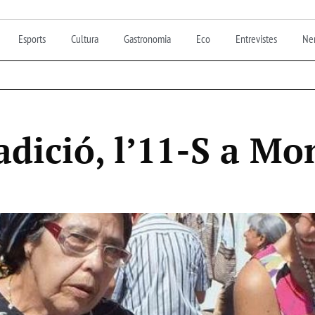
Esports
Cultura
Gastronomia
Eco
Entrevistes
Nen
adició, l’11-S a M