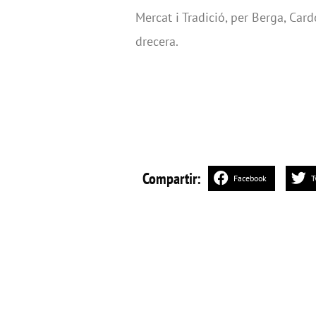
Mercat i Tradició, per Berga, Car
drecera.
Compartir:
Facebook
T