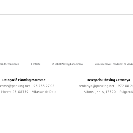
resa de comunicació
Contacte
© 2020 Pànxing Comunicacó
Termes de servei i condicions de venda
Delegació Pànxing Maresme
Delegació Pànxing Cerdanya
esme@panxing.net – 93 753 27 08
cerdanya@panxing.net – 972 88 2
c Morera 25, 08339 – Vilassar de Dalt
Alfons I, 44 A, 17520 – Puigcerd