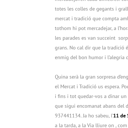
totes les colles de gegants i gral
mercat i tradició que compta am
tothom hi pot mercadejar, a l’ho
les parades es van succeint sorp
grans. No cal dir que la tradició
enmig del bon humor i l’alegria de
Quina serà la gran sorpresa d’en
el Mercat i Tradició us espera. P
i fins i tot quedar-vos a dinar u
que sigui encomanat abans del d
937441134. Ja ho sabeu, l’
11 de
a la tarda, a la Via lliure on , c