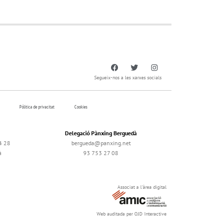
Segueix-nos a les xarxes socials
Pólitica de privacitat
Cookies
Delegació Pànxing Berguedà
4 28
bergueda@panxing.net
à
93 753 27 08
Associat a l'àrea digital
Web auditada per OJD Interactive