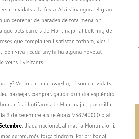
lers convidats a la festa. Així s’inaugura el gran
b un centenar de parades de tota mena on
ra que pels carrers de Montmajor al bell mig de
reses que complauen i satisfan tothom, xics i
 és ben viva i cada any hi ha alguna novetat
 veïns i visitants.
guany? Veniu a comprovar-ho, hi sou convidats,
odeu passejar, comprar, gaudir d’un dia esplèndid
n bon arròs i botifarres de Montmajor, que millor
ia 9 de setembre als telèfons 938246000 o al
 Setembre
, diada nacional, al matí a Montmajor i,
om més serem, més força tindrem. Per arribar al