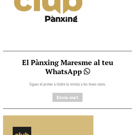
El Pànxing Maresme al teu
WhatsApp
Sigues el primer a tindre la revista a les teves mans.
Envia-me'l