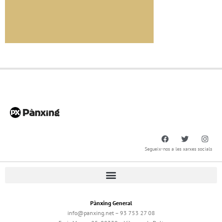
Segueix-nos a les xarxes socials
Pànxing General
info@panxing.net – 93 753 27 08