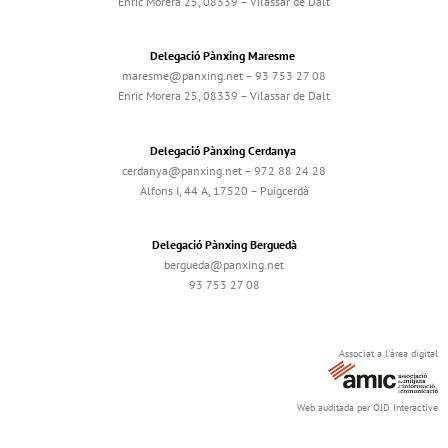
Enric Morera 25, 08339 – Vilassar de Dalt
Delegació Pànxing Maresme
maresme@panxing.net – 93 753 27 08
Enric Morera 25, 08339 – Vilassar de Dalt
Delegació Pànxing Cerdanya
cerdanya@panxing.net – 972 88 24 28
Alfons I, 44 A, 17520 – Puigcerdà
Delegació Pànxing Berguedà
bergueda@panxing.net
93 753 27 08
Associat a l'àrea digital
Web auditada per OJD Interactive