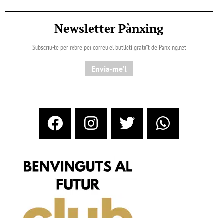
Newsletter Pànxing
Subscriu-te per rebre per correu el butlletí gratuït de Pànxing.net​
Envia-me'l