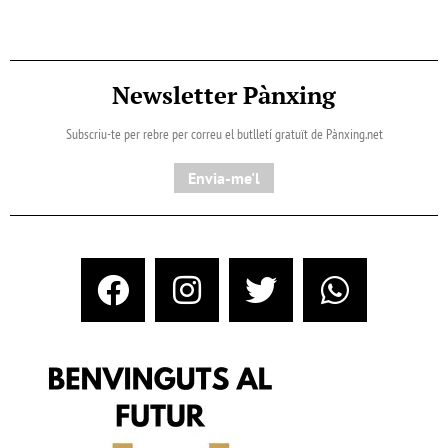
Newsletter Pànxing
Subscriu-te per rebre per correu el butlletí gratuït de Pànxing.net​
Envia-me'l