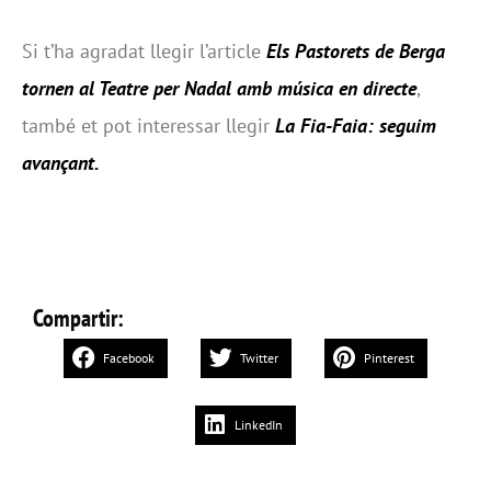
Si t’ha agradat llegir l’article
Els Pastorets de Berga
tornen al Teatre per Nadal amb música en directe
,
també et pot interessar llegir
La Fia-Faia: seguim
avançant
.
Compartir:
Facebook
Twitter
Pinterest
LinkedIn