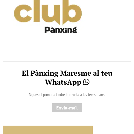
El Pànxing Maresme al teu
WhatsApp
Sigues el primer a tindre la revista a les teves mans.
Envia-me'l