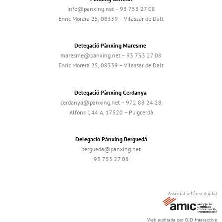
info@panxing.net – 93 753 27 08
Enric Morera 25, 08339 – Vilassar de Dalt
Delegació Pànxing Maresme
maresme@panxing.net – 93 753 27 08
Enric Morera 25, 08339 – Vilassar de Dalt
Delegació Pànxing Cerdanya
cerdanya@panxing.net – 972 88 24 28
Alfons I, 44 A, 17520 – Puigcerdà
Delegació Pànxing Berguedà
bergueda@panxing.net
93 753 27 08
Associat a l'àrea digital
Web auditada per OJD Interactive