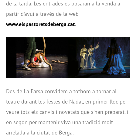
de la tarda. Les entrades es posaran a la venda a
partir d’avui a través de la web
www.elspastoretsdeberga.cat
.
Des de La Farsa convidem a tothom a tornar al
teatre durant les festes de Nadal, en primer lloc per
veure tots els canvis i novetats que s’han preparat, i
en segon per mantenir viva una tradició molt
arrelada a la ciutat de Berga.