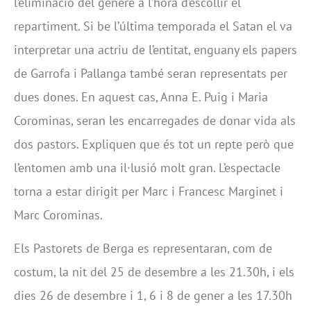
l’eliminació del gènere a l’hora d’escollir el
repartiment. Si be l’última temporada el Satan el va
interpretar una actriu de l’entitat, enguany els papers
de Garrofa i Pallanga també seran representats per
dues dones. En aquest cas, Anna E. Puig i Maria
Corominas, seran les encarregades de donar vida als
dos pastors. Expliquen que és tot un repte però que
l’entomen amb una il·lusió molt gran. L’espectacle
torna a estar dirigit per Marc i Francesc Marginet i
Marc Corominas.
Els Pastorets de Berga es representaran, com de
costum, la nit del 25 de desembre a les 21.30h, i els
dies 26 de desembre i 1, 6 i 8 de gener a les 17.30h