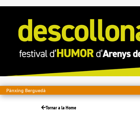
Pànxing Berguedà
Tornar a la Home