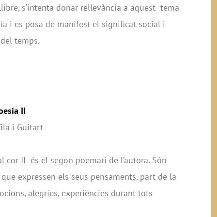
llibre, s’intenta donar rellevància a aquest tema
ia i es posa de manifest el significat social i
g del temps.
Poesia II
Vila i Guitart
al cor II és el segon poemari de l’autora. Són
que expressen els seus pensaments, part de la
ocions, alegries, experiències durant tots