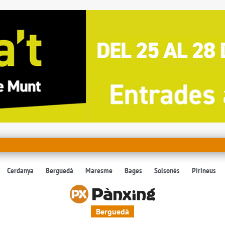
Cerdanya
Berguedà
Maresme
Bages
Solsonès
Pirineus
Berguedà