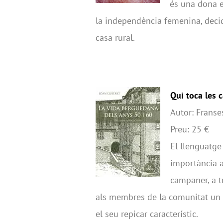
és una dona e
la independència femenina, decid
casa rural.
Qui toca le
Autor: Frans
Preu: 25 €
El llenguatge
importància a 
campaner, a t
als membres de la comunitat un m
el seu repicar característic.