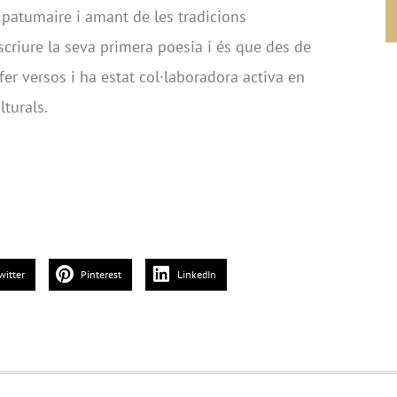
 patumaire i amant de les tradicions
scriure la seva primera poesia i és que des de
fer versos i ha estat col·laboradora activa en
lturals.
witter
Pinterest
LinkedIn