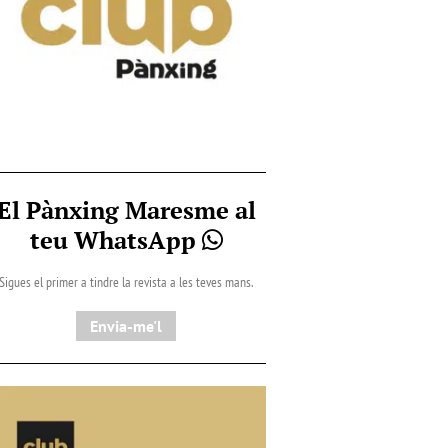
El Pànxing Maresme al
teu WhatsApp
Sigues el primer a tindre la revista a les teves mans.
Envia-me'l