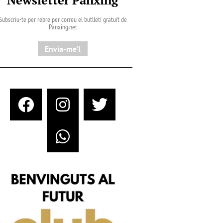
Subscriu-te per rebre per correu el butlletí gratuït de
Pànxing.net​
Envia-me'l