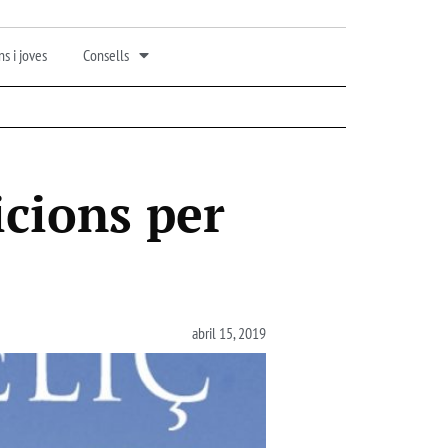
s i joves
Consells
icions per
abril 15, 2019