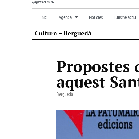
7, agost del 2026
Inici
Agenda
Notícies
Turisme actiu
Cultura – Berguedà
Propostes 
aquest San
Berguedà