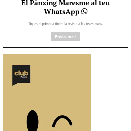
El Pànxing Maresme al teu
WhatsApp
Sigues el primer a tindre la revista a les teves mans.
Envia-me'l