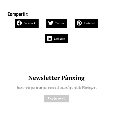
Compartir:
Facebook
Twitter
Pinterest
LinkedIn
Newsletter Pànxing
Subscriu-te per rebre per correu el butlletí gratuït de Pànxing.net​
Envia-me'l