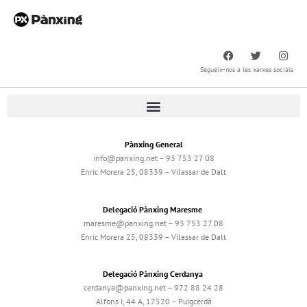
Segueix-nos a les xarxes socials
Pànxing General
info@panxing.net – 93 753 27 08
Enric Morera 25, 08339 – Vilassar de Dalt
Delegació Pànxing Maresme
maresme@panxing.net – 93 753 27 08
Enric Morera 25, 08339 – Vilassar de Dalt
Delegació Pànxing Cerdanya
cerdanya@panxing.net – 972 88 24 28
Alfons I, 44 A, 17520 – Puigcerdà