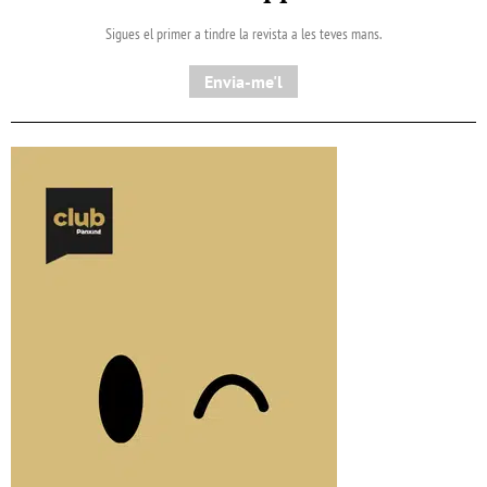
Sigues el primer a tindre la revista a les teves mans.
Envia-me'l