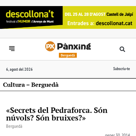
Berguedà
Subscriu-te
6, agost del 2026
Cultura – Berguedà
«Secrets del Pedraforca. Són
núvols? Són bruixes?»
Berguedà
gener 30, 2014