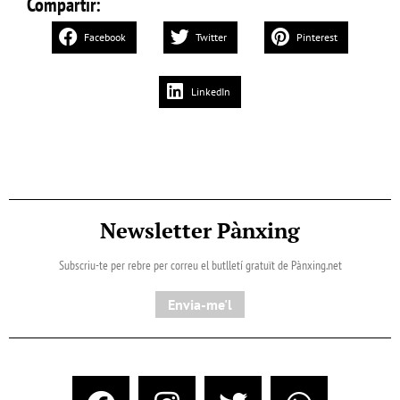
Compartir:
Facebook
Twitter
Pinterest
LinkedIn
Newsletter Pànxing
Subscriu-te per rebre per correu el butlletí gratuït de Pànxing.net​
Envia-me'l