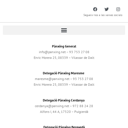
Segueix-nos a les xarxes socials
Pànxing General
info@panxing.net – 93 753 27 08
Enric Morera 25, 08339 – Vilassar de Dalt
Delegació Pànxing Maresme
maresme@panxing.net – 93 753 27 08
Enric Morera 25, 08339 – Vilassar de Dalt
Delegació Pànxing Cerdanya
cerdanya@panxing.net – 972 88 24 28
Alfons I, 44 A, 17520 – Puigcerdà
Delegació Pànxing Berguedà