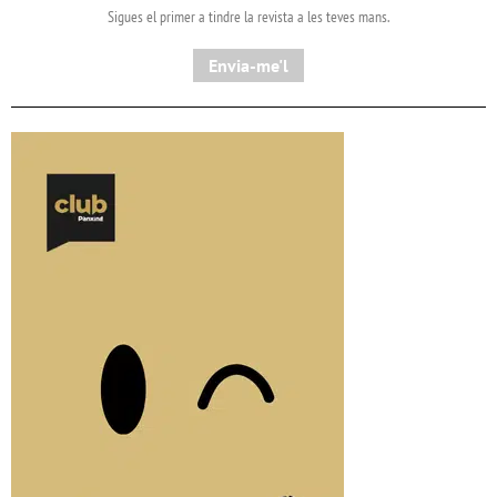
Sigues el primer a tindre la revista a les teves mans.
Envia-me'l