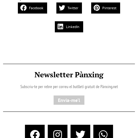
Facebook
Twitter
Pinterest
LinkedIn
Newsletter Pànxing
Subscriu-te per rebre per correu el butlletí gratuït de Pànxing.net​
Envia-me'l