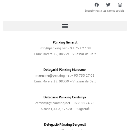
Segueix-nos a les xarxes socials
Pànxing General
info@panxing.net – 93 753 27 08
Enric Morera 25, 08339 – Vilassar de Dalt
Delegació Pànxing Maresme
maresme@panxing.net – 93 753 27 08
Enric Morera 25, 08339 – Vilassar de Dalt
Delegació Pànxing Cerdanya
cerdanya@panxing.net – 972 88 24 28
Alfons I, 44 A, 17520 – Puigcerdà
Delegació Pànxing Berguedà