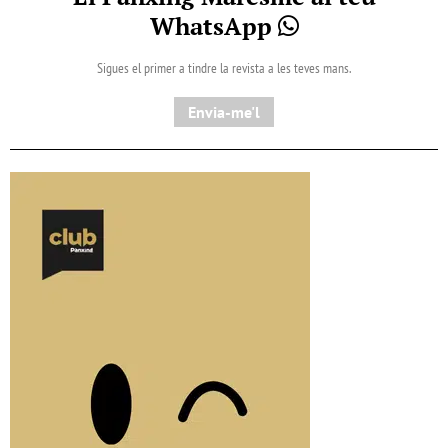
WhatsApp
Sigues el primer a tindre la revista a les teves mans.
Envia-me'l