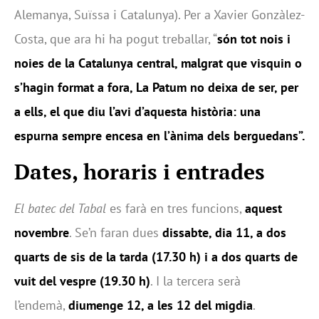
Alemanya, Suïssa i Catalunya). Per a Xavier Gonzàlez-
Costa, que ara hi ha pogut treballar, “
són tot nois i
noies de la Catalunya central, malgrat que visquin o
s’hagin format a fora, La Patum no deixa de ser, per
a ells, el que diu l’avi d’aquesta història: una
espurna sempre encesa en l’ànima dels berguedans”.
Dates, horaris i entrades
El batec del Tabal
es farà en tres funcions,
aquest
novembre
. Se’n faran dues
dissabte, dia 11, a dos
quarts de sis de la tarda (17.30 h) i a dos quarts de
vuit del vespre (19.30 h)
. I la tercera serà
l’endemà,
diumenge 12, a les 12 del migdia
.