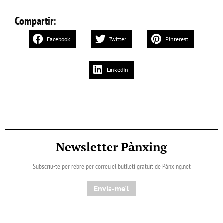
Compartir:
Facebook
Twitter
Pinterest
LinkedIn
Newsletter Pànxing
Subscriu-te per rebre per correu el butlletí gratuït de Pànxing.net​
Envia-me'l