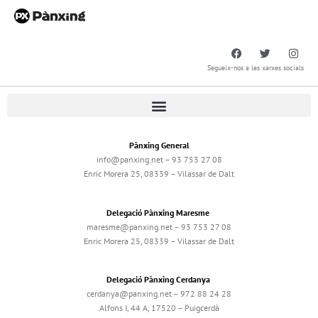
Segueix-nos a les xarxes socials
Pànxing General
info@panxing.net – 93 753 27 08
Enric Morera 25, 08339 – Vilassar de Dalt
Delegació Pànxing Maresme
maresme@panxing.net – 93 753 27 08
Enric Morera 25, 08339 – Vilassar de Dalt
Delegació Pànxing Cerdanya
cerdanya@panxing.net – 972 88 24 28
Alfons I, 44 A, 17520 – Puigcerdà