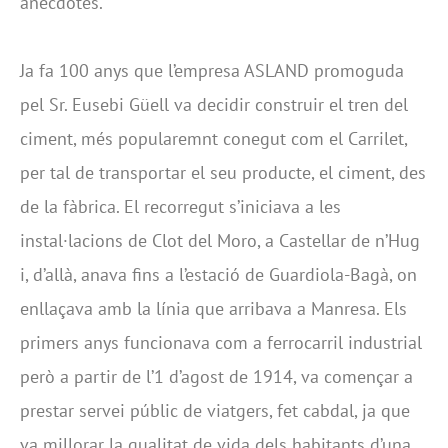
anècdotes.
Ja fa 100 anys que l’empresa ASLAND promoguda
pel Sr. Eusebi Güell va decidir construir el tren del
ciment, més popularemnt conegut com el Carrilet,
per tal de transportar el seu producte, el ciment, des
de la fàbrica. El recorregut s’iniciava a les
instal·lacions de Clot del Moro, a Castellar de n’Hug
i, d’allà, anava fins a l’estació de Guardiola-Bagà, on
enllaçava amb la línia que arribava a Manresa. Els
primers anys funcionava com a ferrocarril industrial
però a partir de l’1 d’agost de 1914, va començar a
prestar servei públic de viatgers, fet cabdal, ja que
va millorar la qualitat de vida dels habitants d’una