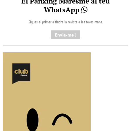
El Pànxing Maresme al teu
WhatsApp
Sigues el primer a tindre la revista a les teves mans.
Envia-me'l