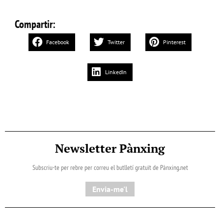
Compartir:
Facebook
Twitter
Pinterest
LinkedIn
Newsletter Pànxing
Subscriu-te per rebre per correu el butlletí gratuït de Pànxing.net​
Envia-me'l