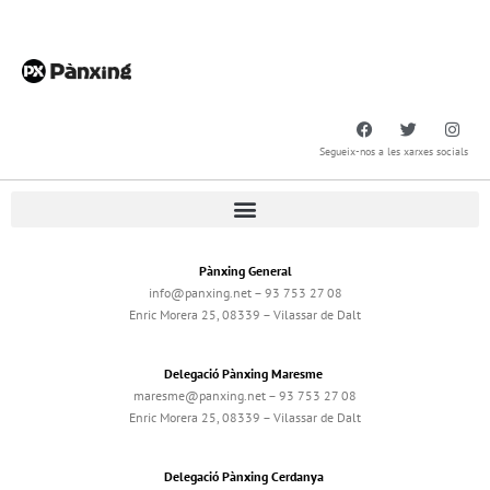
Segueix-nos a les xarxes socials
Pànxing General
info@panxing.net – 93 753 27 08
Enric Morera 25, 08339 – Vilassar de Dalt
Delegació Pànxing Maresme
maresme@panxing.net – 93 753 27 08
Enric Morera 25, 08339 – Vilassar de Dalt
Delegació Pànxing Cerdanya