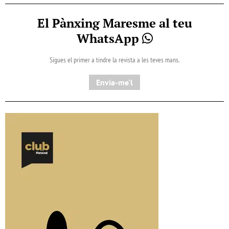
El Pànxing Maresme al teu
WhatsApp
Sigues el primer a tindre la revista a les teves mans.
Envia-me'l