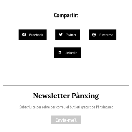
Compartir:
Facebook
Twitter
Pinterest
LinkedIn
Newsletter Pànxing
Subscriu-te per rebre per correu el butlletí gratuït de Pànxing.net​
Envia-me'l