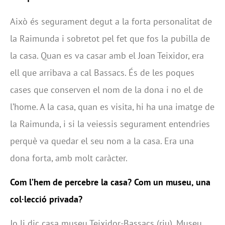
Això és segurament degut a la forta personalitat de
la Raimunda
i sobretot pel fet que fos la pubilla de
la casa. Quan es va casar amb el Joan Teixidor, era
ell que arribava a cal Bassacs.
És de les poques
cases que conserven el nom de la dona i no el de
l’home. A la casa, quan es visita, hi ha una imatge de
la Raimunda, i si la veiessis segurament entendries
perquè va quedar el seu nom a la casa. Era una
dona forta, amb molt caràcter.
Com l’hem de percebre la casa? Com un museu, una
col·lecció privada?
Jo li dic casa museu Teixidor-Bassacs (riu). Museu