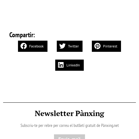
Compartir:
Facebook
Twitter
Pinterest
LinkedIn
Newsletter Pànxing
Subscriu-te per rebre per correu el butlletí gratuït de Pànxing.net​