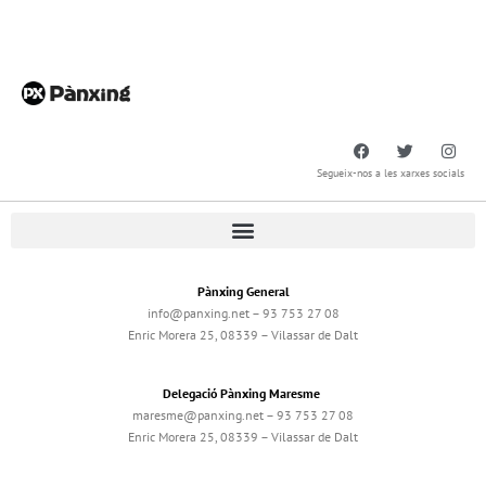
Segueix-nos a les xarxes socials
Pànxing General
info@panxing.net – 93 753 27 08
Enric Morera 25, 08339 – Vilassar de Dalt
Delegació Pànxing Maresme
maresme@panxing.net – 93 753 27 08
Enric Morera 25, 08339 – Vilassar de Dalt