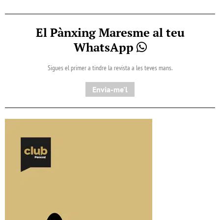
El Pànxing Maresme al teu
WhatsApp
Sigues el primer a tindre la revista a les teves mans.
Envia-me'l