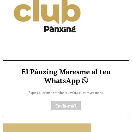
El Pànxing Maresme al teu
WhatsApp
Sigues el primer a tindre la revista a les teves mans.
Envia-me'l