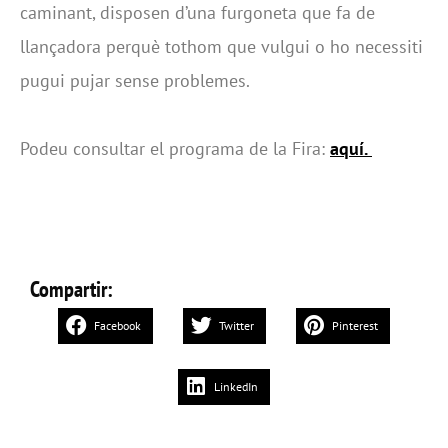
caminant, disposen d’una furgoneta que fa de
llançadora perquè tothom que vulgui o ho necessiti
pugui pujar sense problemes.
Podeu consultar el programa de la Fira:
aquí.
Compartir:
Facebook
Twitter
Pinterest
LinkedIn