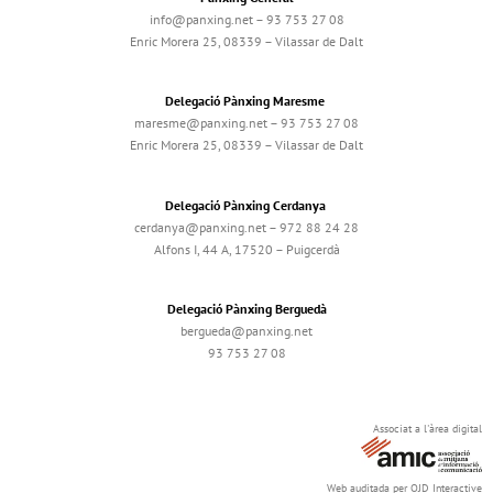
info@panxing.net – 93 753 27 08
Enric Morera 25, 08339 – Vilassar de Dalt
Delegació Pànxing Maresme
maresme@panxing.net – 93 753 27 08
Enric Morera 25, 08339 – Vilassar de Dalt
Delegació Pànxing Cerdanya
cerdanya@panxing.net – 972 88 24 28
Alfons I, 44 A, 17520 – Puigcerdà
Delegació Pànxing Berguedà
bergueda@panxing.net
93 753 27 08
Associat a l'àrea digital
Web auditada per OJD Interactive