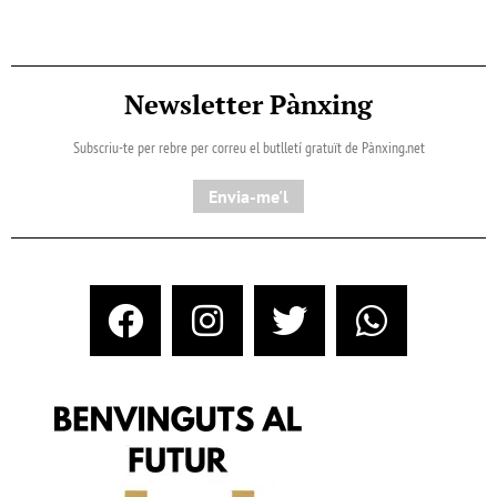
Newsletter Pànxing
Subscriu-te per rebre per correu el butlletí gratuït de Pànxing.net​
Envia-me'l