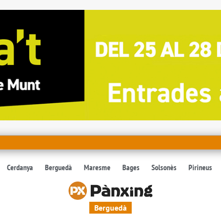
Cerdanya
Berguedà
Maresme
Bages
Solsonès
Pirineus
Berguedà