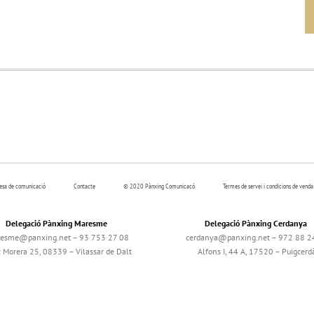
resa de comunicació
Contacte
© 2020 Pànxing Comunicacó
Termes de servei i condicions de venda
Delegació Pànxing Maresme
Delegació Pànxing Cerdanya
esme@panxing.net – 93 753 27 08
cerdanya@panxing.net – 972 88 2
c Morera 25, 08339 – Vilassar de Dalt
Alfons I, 44 A, 17520 – Puigcerd