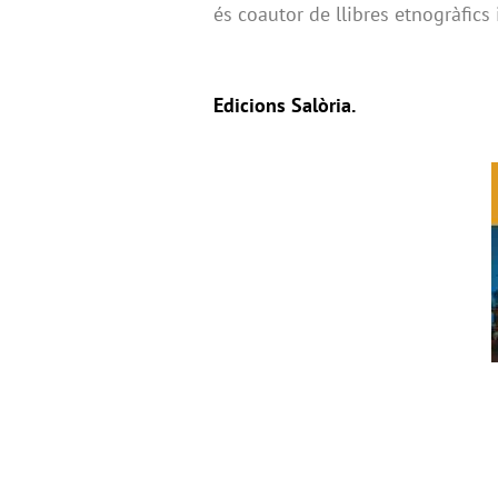
és coautor de llibres etnogràfics i
Edicions Salòria.