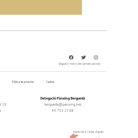
Segueix-nos a les xarxes socials
Pólitica de privacitat
Cookies
Delegació Pànxing Berguedà
4 28
bergueda@panxing.net
à
93 753 27 08
Associat a l'àrea digital