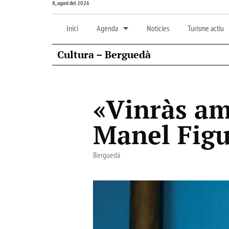
8, agost del 2026
Inici
Agenda
Notícies
Turisme actiu
Cultura – Berguedà
«Vinràs amb
Manel Figu
Berguedà