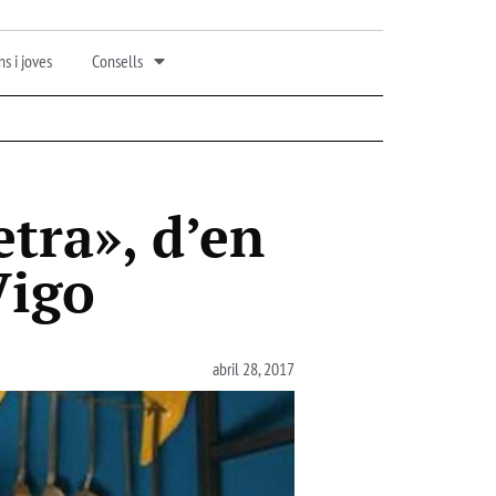
s i joves
Consells
etra», d’en
Vigo
abril 28, 2017