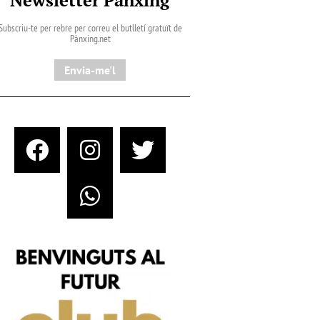
Subscriu-te per rebre per correu el butlletí gratuït de
Pànxing.net​
Envia-me'l