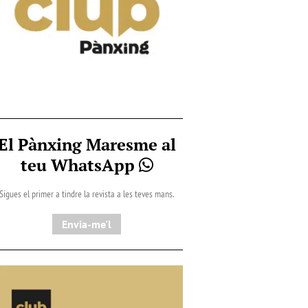
El Pànxing Maresme al
teu WhatsApp
Sigues el primer a tindre la revista a les teves mans.
Envia-me'l