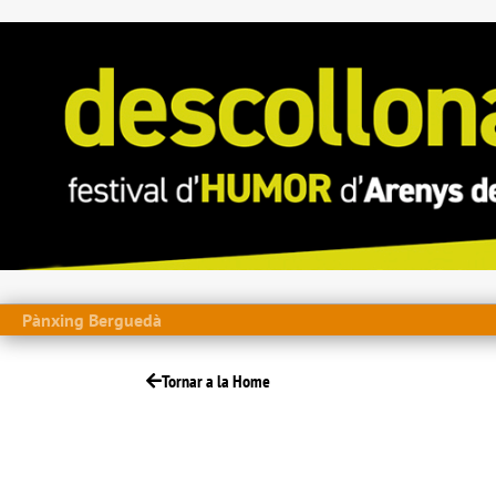
Pànxing Berguedà
Tornar a la Home