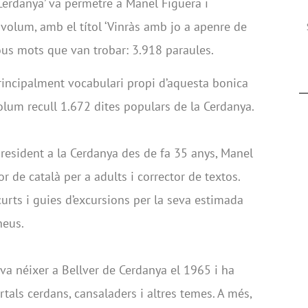
e Cerdanya’ va permetre a Manel Figuera i
volum, amb el títol ‘Vinràs amb jo a apenre de
 nous mots que van trobar: 3.918 paraules.
rincipalment vocabulari propi d’aquesta bonica
lum recull 1.672 dites populars de la Cerdanya.
resident a la Cerdanya des de fa 35 anys, Manel
or de català per a adults i corrector de textos.
 curts i guies d’excursions per la seva estimada
ineus.
va néixer a Bellver de Cerdanya el 1965 i ha
rtals cerdans, cansaladers i altres temes. A més,