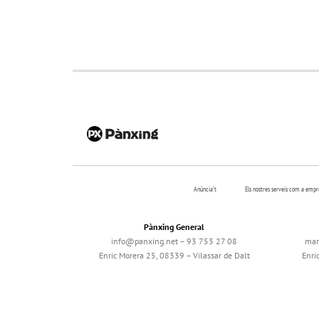
Anúncia’t
Els nostres serveis com a emp
Pànxing General
info@panxing.net – 93 753 27 08
mar
Enric Morera 25, 08339 – Vilassar de Dalt
Enri