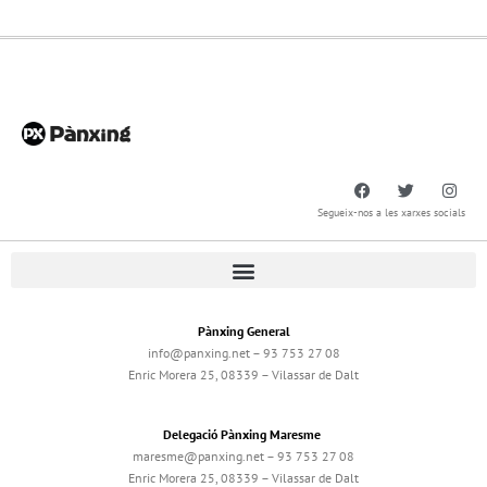
Segueix-nos a les xarxes socials
Pànxing General
info@panxing.net – 93 753 27 08
Enric Morera 25, 08339 – Vilassar de Dalt
Delegació Pànxing Maresme
maresme@panxing.net – 93 753 27 08
Enric Morera 25, 08339 – Vilassar de Dalt