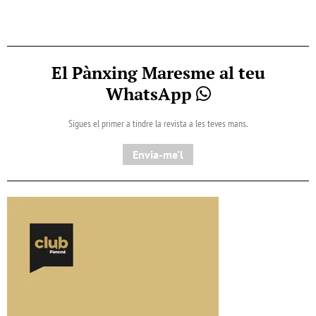
El Pànxing Maresme al teu
WhatsApp
Sigues el primer a tindre la revista a les teves mans.
Envia-me'l