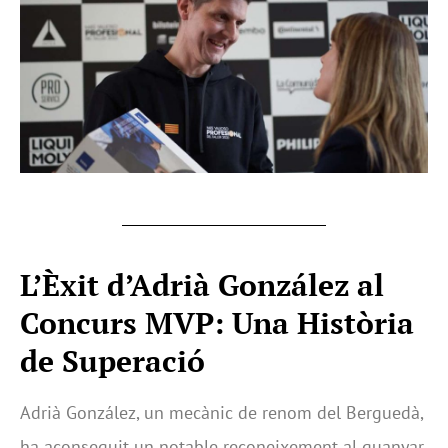
L’Èxit d’Adrià González al
Concurs MVP: Una Història
de Superació
Adrià González, un mecànic de renom del Berguedà,
ha aconseguit un notable reconeixement al guanyar