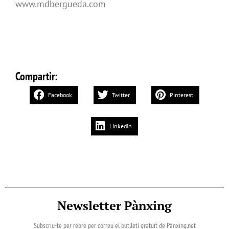
www.mdbergueda.com
Compartir:
Facebook
Twitter
Pinterest
LinkedIn
Newsletter Pànxing
Subscriu-te per rebre per correu el butlletí gratuït de Pànxing.net​