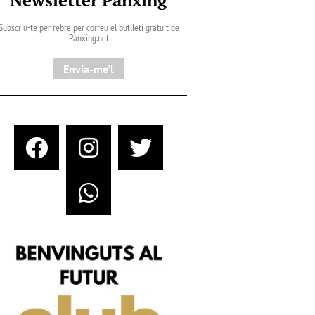
Subscriu-te per rebre per correu el butlletí gratuït de
Pànxing.net​
Envia-me'l