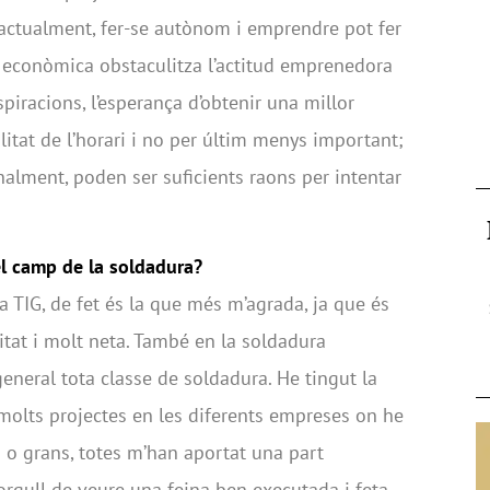
actualment, fer-se autònom i emprendre pot fer
at econòmica obstaculitza l’actitud emprenedora
spiracions, l’esperança d’obtenir una millor
ilitat de l’horari i no per últim menys important;
nalment, poden ser suficients raons per intentar
el camp de la soldadura?
ra TIG, de fet és la que més m’agrada, ja que és
itat i molt neta. També en la soldadura
eneral tota classe de soldadura. He tingut la
 molts projectes en les diferents empreses on he
s o grans, totes m’han aportat una part
L’orgull de veure una feina ben executada i feta