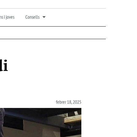
s i joves
Consells
di
febrer 18, 2025