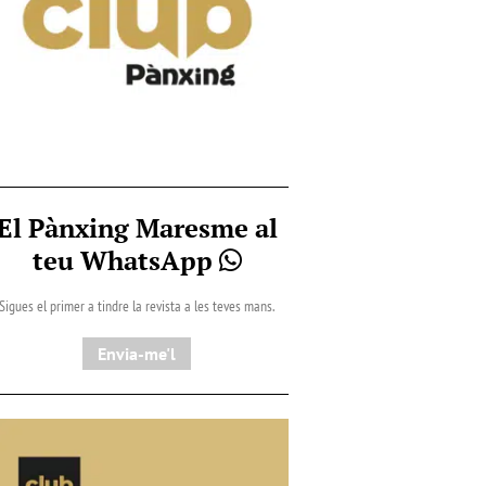
El Pànxing Maresme al
teu WhatsApp
Sigues el primer a tindre la revista a les teves mans.
Envia-me'l