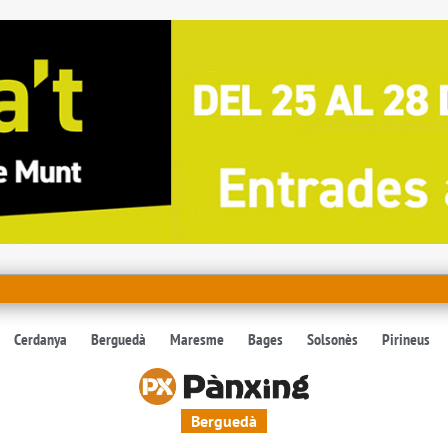
Cerdanya
Berguedà
Maresme
Bages
Solsonès
Pirineus
Berguedà