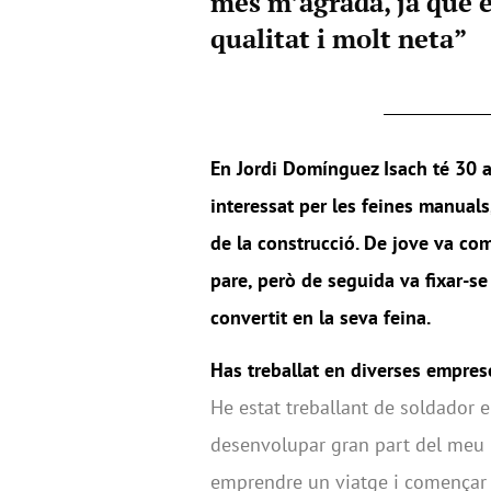
més m’agrada, ja que é
qualitat i molt neta”
En Jordi Domínguez Isach té 30 an
interessat per les feines manuals,
de la construcció. De jove va com
pare, però de seguida va fixar-se
convertit en la seva feina.
Has treballat en diverses emprese
He estat treballant de soldador 
desenvolupar gran part del meu po
emprendre un viatge i començar 