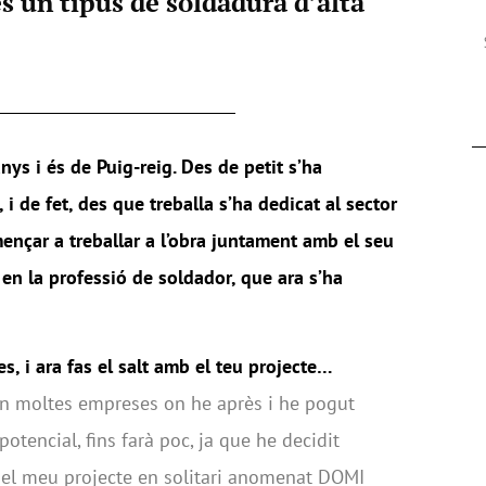
s un tipus de soldadura d’alta
ys i és de Puig-reig. Des de petit s’ha
 i de fet, des que treballa s’ha dedicat al sector
ençar a treballar a l’obra juntament amb el seu
 en la professió de soldador, que ara s’ha
s, i ara fas el salt amb el teu projecte…
en moltes empreses on he après i he pogut
tencial, fins farà poc, ja que he decidit
el meu projecte en solitari anomenat DOMI