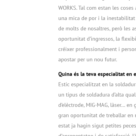
WORKS. Tal com estan les coses 
una mica de por i la inestabilit
de molts de nosaltres, però les a
oportunitat d’ingressos, la flexib
créixer professionalment i perso
apostar per un nou futur.
Quina és la teva especialitat en 
Estic especialitzat en la soldadu
un tipus de soldadura d’alta qual
d’elèctrode, MIG-MAG, làser… en g
gran oportunitat de treballar en
estat ja hagin sigut petites pece
d’aprenentatge i de satisfacció. 