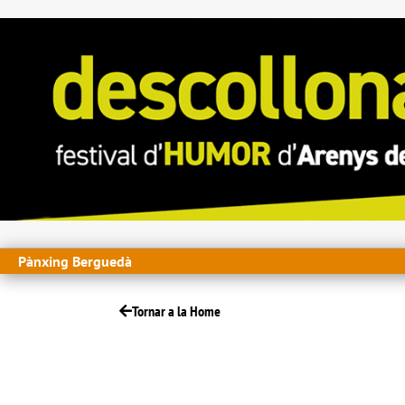
Pànxing Berguedà
Tornar a la Home