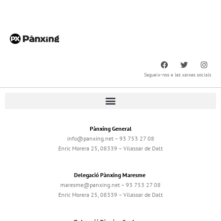
Segueix-nos a les xarxes socials
Pànxing General
info@panxing.net – 93 753 27 08
Enric Morera 25, 08339 – Vilassar de Dalt
Delegació Pànxing Maresme
maresme@panxing.net – 93 753 27 08
Enric Morera 25, 08339 – Vilassar de Dalt