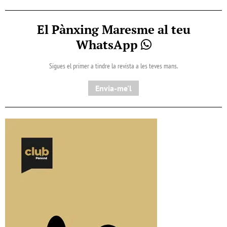
El Pànxing Maresme al teu
WhatsApp
Sigues el primer a tindre la revista a les teves mans.
Envia-me'l