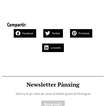
Compartir:
Facebook
Twitter
Pinterest
LinkedIn
Newsletter Pànxing
Subscriu-te per rebre per correu el butlletí gratuït de Pànxing.net​
Envia-me'l