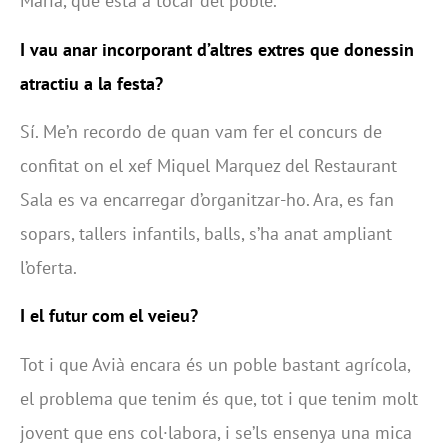
Maria, que està a tocar del poble.
I vau anar incorporant d’altres extres que donessin
atractiu a la festa?
Sí. Me’n recordo de quan vam fer el concurs de
confitat on el xef Miquel Marquez del Restaurant
Sala es va encarregar d’organitzar-ho. Ara, es fan
sopars, tallers infantils, balls, s’ha anat ampliant
l’oferta.
I el futur com el veieu?
Tot i que Avià encara és un poble bastant agrícola,
el problema que tenim és que, tot i que tenim molt
jovent que ens col·labora, i se’ls ensenya una mica