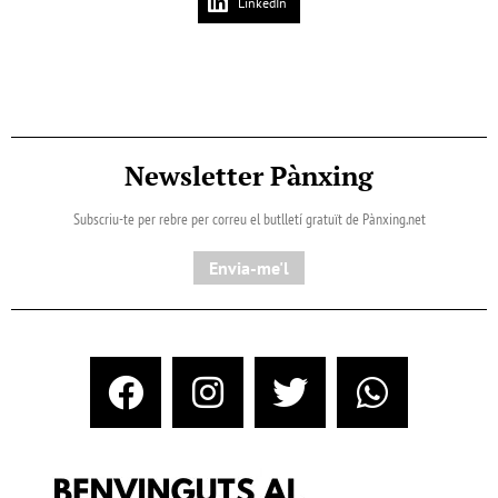
LinkedIn
Newsletter Pànxing
Subscriu-te per rebre per correu el butlletí gratuït de Pànxing.net​
Envia-me'l