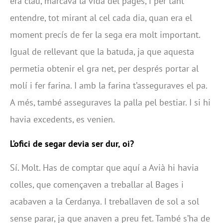
era clau, marcava la vida del pagès, i per tant
entendre, tot mirant al cel cada dia, quan era el
moment precís de fer la sega era molt important.
Igual de rellevant que la batuda, ja que aquesta
permetia obtenir el gra net, per després portar al
molí i fer farina. I amb la farina t’asseguraves el pa.
A més, també asseguraves la palla pel bestiar. I si hi
havia excedents, es venien.
L’ofici de segar devia ser dur, oi?
Sí. Molt. Has de comptar que aquí a Avià hi havia
colles, que començaven a treballar al Bages i
acabaven a la Cerdanya. I treballaven de sol a sol
sense parar, ja que anaven a preu fet. També s’ha de