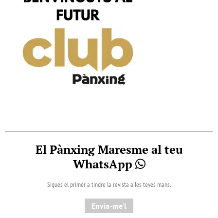
El Pànxing Maresme al teu
WhatsApp
Sigues el primer a tindre la revista a les teves mans.
Envia-me'l