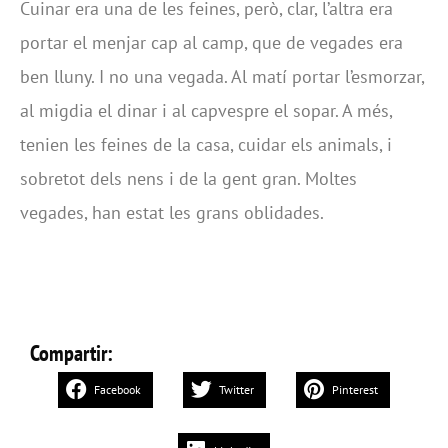
Cuinar era una de les feines, però, clar, l’altra era
portar el menjar cap al camp, que de vegades era
ben lluny. I no una vegada. Al matí portar l’esmorzar,
al migdia el dinar i al capvespre el sopar. A més,
tenien les feines de la casa, cuidar els animals, i
sobretot dels nens i de la gent gran. Moltes
vegades, han estat les grans oblidades.
Compartir:
Facebook
Twitter
Pinterest