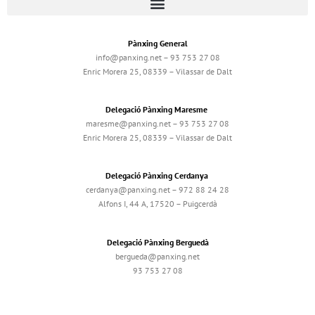
Pànxing General
info@panxing.net – 93 753 27 08
Enric Morera 25, 08339 – Vilassar de Dalt
Delegació Pànxing Maresme
maresme@panxing.net – 93 753 27 08
Enric Morera 25, 08339 – Vilassar de Dalt
Delegació Pànxing Cerdanya
cerdanya@panxing.net – 972 88 24 28
Alfons I, 44 A, 17520 – Puigcerdà
Delegació Pànxing Berguedà
bergueda@panxing.net
93 753 27 08