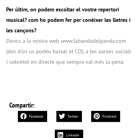
Per últim, on podem escoltar el vostre repertori
musical? com ho podem fer per conèixer les lletres i
les cançons?
Doncs a la nostra web www.labandadelpanda.com
(des d'on us podeu baixar el CD), a les xarxes socials
i sobretot en directe que sempre val més la pena.
Compartir:
Facebook
Twitter
Pinterest
LinkedIn