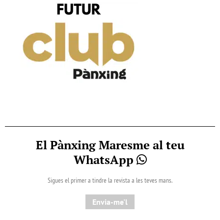
El Pànxing Maresme al teu
WhatsApp
Sigues el primer a tindre la revista a les teves mans.
Envia-me'l