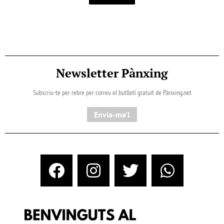
Newsletter Pànxing
Subscriu-te per rebre per correu el butlletí gratuït de Pànxing.net​
Envia-me'l