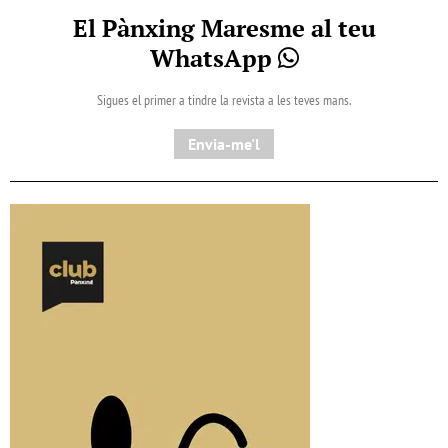
El Pànxing Maresme al teu
WhatsApp
Sigues el primer a tindre la revista a les teves mans.
Envia-me'l