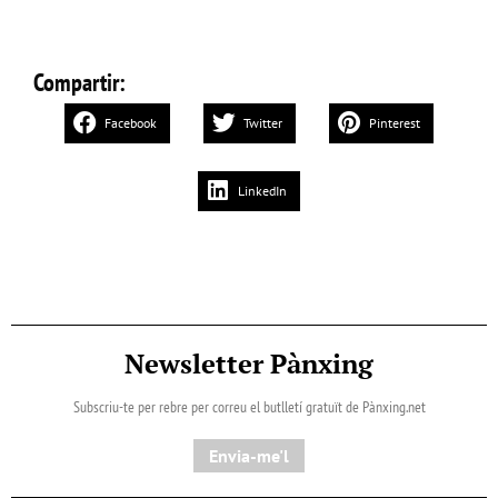
Compartir:
Facebook
Twitter
Pinterest
LinkedIn
Newsletter Pànxing
Subscriu-te per rebre per correu el butlletí gratuït de Pànxing.net​
Envia-me'l