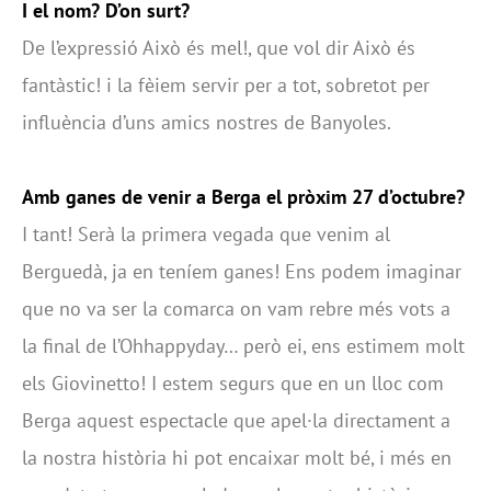
I el nom? D’on surt?
De l’expressió Això és mel!, que vol dir Això és
fantàstic! i la fèiem servir per a tot, sobretot per
influència d’uns amics nostres de Banyoles.
Amb ganes de venir a Berga el pròxim 27 d’octubre?
I tant! Serà la primera vegada que venim al
Berguedà, ja en teníem ganes! Ens podem imaginar
que no va ser la comarca on vam rebre més vots a
la final de l’Ohhappyday… però ei, ens estimem molt
els Giovinetto! I estem segurs que en un lloc com
Berga aquest espectacle que apel·la directament a
la nostra història hi pot encaixar molt bé, i més en