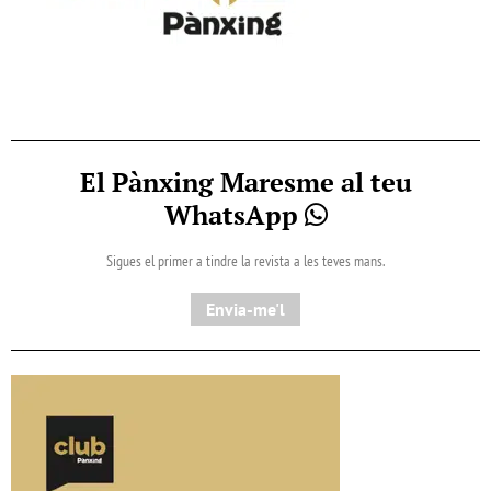
El Pànxing Maresme al teu
WhatsApp
Sigues el primer a tindre la revista a les teves mans.
Envia-me'l