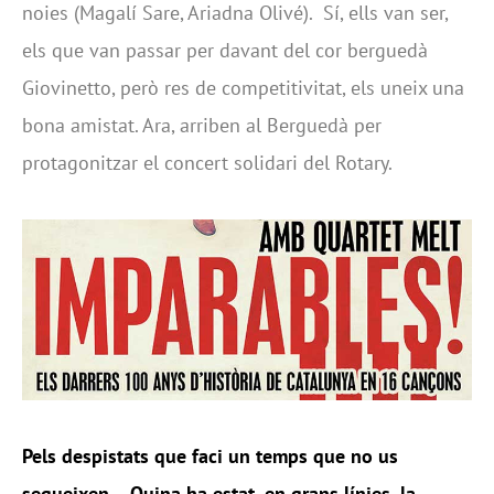
noies (Magalí Sare, Ariadna Olivé). Sí, ells van ser,
els que van passar per davant del cor berguedà
Giovinetto, però res de competitivitat, els uneix una
bona amistat. Ara, arriben al Berguedà per
protagonitzar el concert solidari del Rotary.
Pels despistats que faci un temps que no us
segueixen… Quina ha estat, en grans línies, la