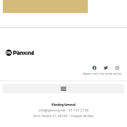
Segueix-nos a les xarxes socials
Pànxing General
info@panxing.net – 93 753 27 08
Enric Morera 25, 08339 – Vilassar de Dalt