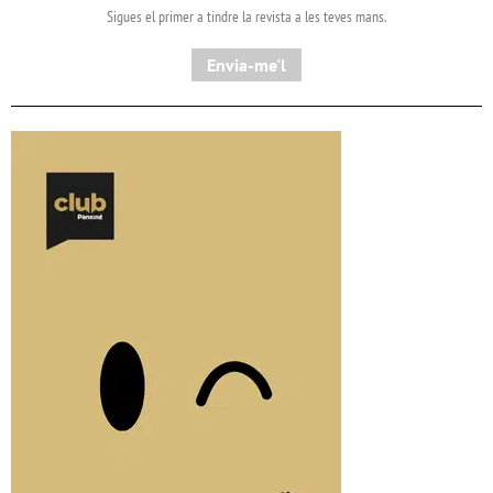
Sigues el primer a tindre la revista a les teves mans.
Envia-me'l