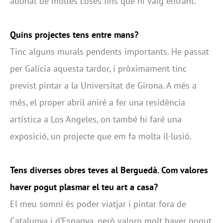
adonat de moltes coses fins que hi vaig entrant.
Quins projectes tens entre mans?
Tinc alguns murals pendents importants. He passat
per Galícia aquesta tardor, i pròximament tinc
previst pintar a la Universitat de Girona. A més a
més, el proper abril aniré a fer una residència
artística a Los Angeles, on també hi faré una
exposició, un projecte que em fa molta il·lusió.
Tens diverses obres teves al Berguedà. Com valores
haver pogut plasmar el teu art a casa?
El meu somni és poder viatjar i pintar fora de
Catalunya i d’Espanya, però valoro molt haver pogut