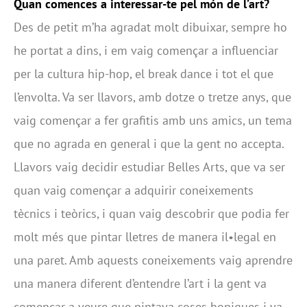
Quan comences a interessar-te pel món de l’art?
Des de petit m’ha agradat molt dibuixar, sempre ho
he portat a dins, i em vaig començar a influenciar
per la cultura hip-hop, el break dance i tot el que
l’envolta. Va ser llavors, amb dotze o tretze anys, que
vaig començar a fer grafitis amb uns amics, un tema
que no agrada en general i que la gent no accepta.
Llavors vaig decidir estudiar Belles Arts, que va ser
quan vaig començar a adquirir coneixements
tècnics i teòrics, i quan vaig descobrir que podia fer
molt més que pintar lletres de manera il•legal en
una paret. Amb aquests coneixements vaig aprendre
una manera diferent d’entendre l’art i la gent va
començar a veure que pintava coses boniques i va