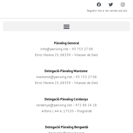
Segueix-nos a les xarxes socials
Pànxing General
info@panxing.net – 93 753 27 08
Enric Morera 25, 08339 – Vilassar de Dalt
Delegació Pànxing Maresme
maresme@panxing.net – 93 753 27 08
Enric Morera 25, 08339 – Vilassar de Dalt
Delegació Pànxing Cerdanya
cerdanya@panxing.net – 972 88 24 28
Alfons I, 44 A, 17520 – Puigcerdà
Delegació Pànxing Berguedà
bergueda@panxing.net