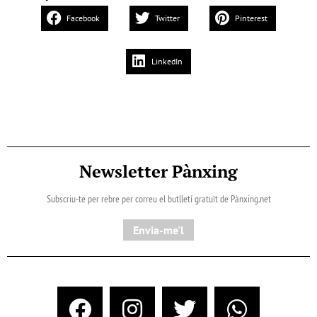
Facebook
Twitter
Pinterest
LinkedIn
Newsletter Pànxing
Subscriu-te per rebre per correu el butlletí gratuït de Pànxing.net​
Envia-me'l