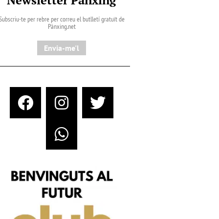
Subscriu-te per rebre per correu el butlletí gratuït de
Pànxing.net​
Envia-me'l