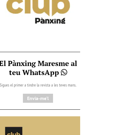
El Pànxing Maresme al
teu WhatsApp
Sigues el primer a tindre la revista a les teves mans.
Envia-me'l