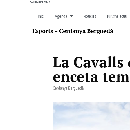
7, agost del 2026
Inici
Agenda
Notícies
Turisme actiu
Esports – Cerdanya Berguedà
La Cavalls 
enceta te
Cerdanya Berguedà