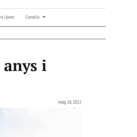
s i joves
Consells
 anys i
maig 18, 2022