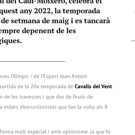
al del Cadí-Moixeró, celebra el
Aquest any 2022, la temporada
 de setmana de maig i es tancarà
sempre depenent de les
iques.
useu Olímpic i de l’Esport Joan Antoni
 sortida de la 20a temporada de
Cavalls del Vent
.
n de les travesses i que des de finals de
 a milers d’excursionistes que fan la volta als 8
orma molt especial i amb optimisme, ja que hi