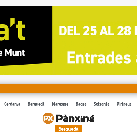
Cerdanya
Berguedà
Maresme
Bages
Solsonès
Pirineus
Berguedà