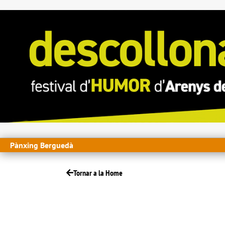
Pànxing Berguedà
Tornar a la Home