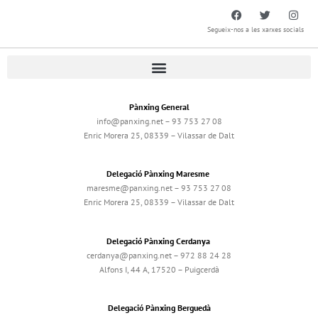
Segueix-nos a les xarxes socials
Pànxing General
info@panxing.net – 93 753 27 08
Enric Morera 25, 08339 – Vilassar de Dalt
Delegació Pànxing Maresme
maresme@panxing.net – 93 753 27 08
Enric Morera 25, 08339 – Vilassar de Dalt
Delegació Pànxing Cerdanya
cerdanya@panxing.net – 972 88 24 28
Alfons I, 44 A, 17520 – Puigcerdà
Delegació Pànxing Berguedà