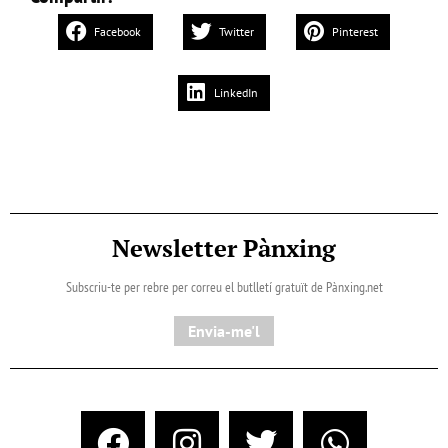
Facebook
Twitter
Pinterest
LinkedIn
Newsletter Pànxing
Subscriu-te per rebre per correu el butlletí gratuït de Pànxing.net​
Envia-me'l