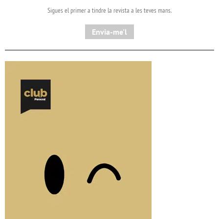
Sigues el primer a tindre la revista a les teves mans.
Envia-me'l