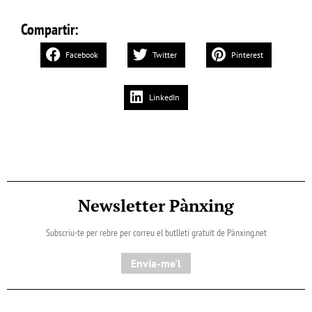
Compartir:
Facebook
Twitter
Pinterest
LinkedIn
Newsletter Pànxing
Subscriu-te per rebre per correu el butlletí gratuït de Pànxing.net​
Envia-me'l