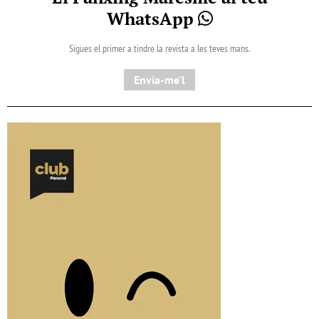
WhatsApp
Sigues el primer a tindre la revista a les teves mans.
Envia-me'l