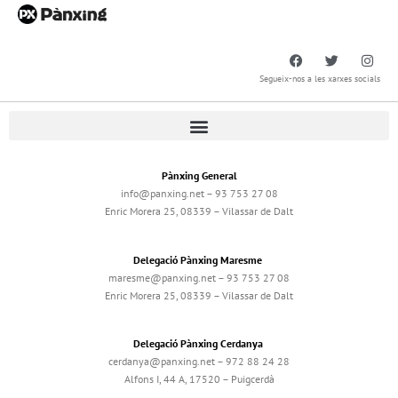
Segueix-nos a les xarxes socials
Pànxing General
info@panxing.net – 93 753 27 08
Enric Morera 25, 08339 – Vilassar de Dalt
Delegació Pànxing Maresme
maresme@panxing.net – 93 753 27 08
Enric Morera 25, 08339 – Vilassar de Dalt
Delegació Pànxing Cerdanya
cerdanya@panxing.net – 972 88 24 28
Alfons I, 44 A, 17520 – Puigcerdà