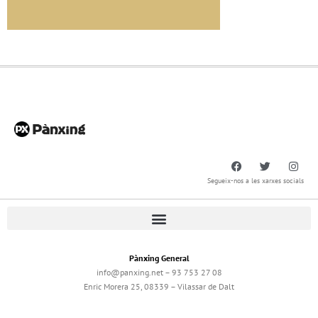
Segueix-nos a les xarxes socials
Pànxing General
info@panxing.net – 93 753 27 08
Enric Morera 25, 08339 – Vilassar de Dalt