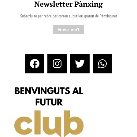
Newsletter Pànxing
Subscriu-te per rebre per correu el butlletí gratuït de Pànxing.net​
Envia-me'l