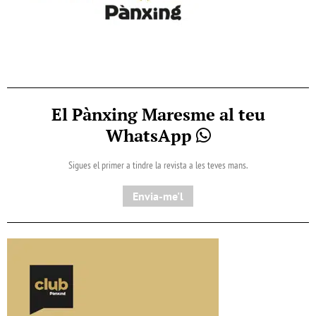
El Pànxing Maresme al teu
WhatsApp
Sigues el primer a tindre la revista a les teves mans.
Envia-me'l