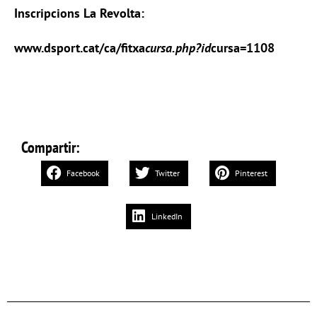
Inscripcions La Revolta:
www.dsport.cat/ca/fitxa
cursa.php?id
cursa=1108
Compartir:
Facebook
Twitter
Pinterest
LinkedIn