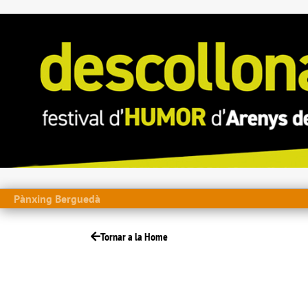
Pànxing Berguedà
Tornar a la Home