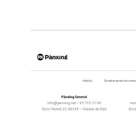
Anúncia’t
Els nostres serveis com a emp
Pànxing General
info@panxing.net – 93 753 27 08
mar
Enric Morera 25, 08339 – Vilassar de Dalt
Enri