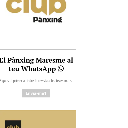
El Pànxing Maresme al
teu WhatsApp
Sigues el primer a tindre la revista a les teves mans.
Envia-me'l