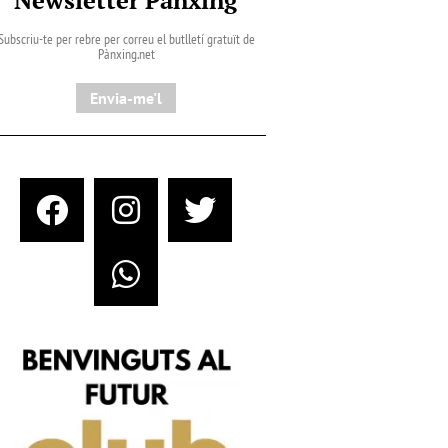
Subscriu-te per rebre per correu el butlletí gratuït de
Pànxing.net​
Envia-me'l