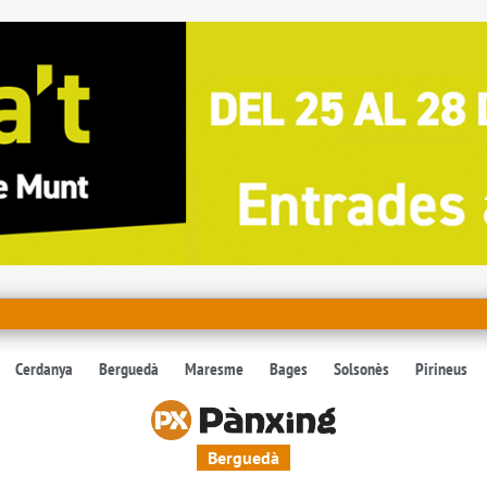
Cerdanya
Berguedà
Maresme
Bages
Solsonès
Pirineus
Berguedà