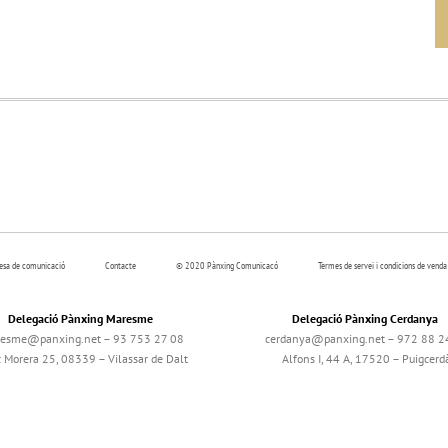
resa de comunicació
Contacte
© 2020 Pànxing Comunicacó
Termes de servei i condicions de venda
Delegació Pànxing Maresme
Delegació Pànxing Cerdanya
esme@panxing.net – 93 753 27 08
cerdanya@panxing.net – 972 88 2
c Morera 25, 08339 – Vilassar de Dalt
Alfons I, 44 A, 17520 – Puigcerd