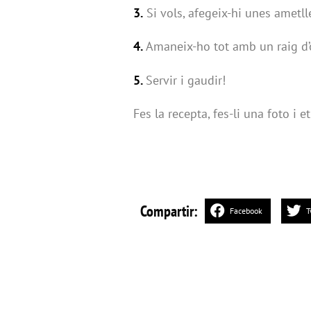
3.
Si vols, afegeix-hi unes ametll
4.
Amaneix-ho tot amb un raig d’ol
5.
Servir i gaudir!
Fes la recepta, fes-li una foto i
Compartir:
Facebook
T