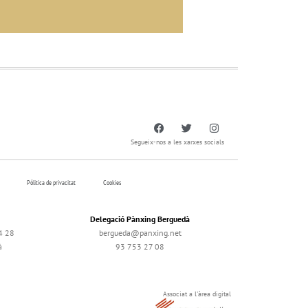
Segueix-nos a les xarxes socials
Pólitica de privacitat
Cookies
Delegació Pànxing Berguedà
4 28
bergueda@panxing.net
à
93 753 27 08
Associat a l'àrea digital