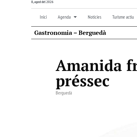
8, agost del 2026
Inici
Agenda
Notícies
Turisme actiu
Gastronomia – Berguedà
Amanida fr
préssec
Berguedà