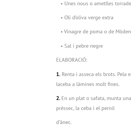
• Unes nous o ametlles torrade
• Oli d’oliva verge extra
• Vinagre de poma o de Mòden
• Sal i pebre negre
ELABORACIÓ:
1.
Renta i asseca els brots. Pela e
laceba a làmines molt fines.
2.
En un plat o safata, munta una
préssec, la ceba i el pernil
d’ànec.