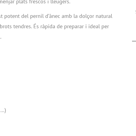
 menjar plats frescos i lleugers.
 potent del pernil d’ànec amb la dolçor natural
 brots tendres. És ràpida de preparar i ideal per
.
a…)