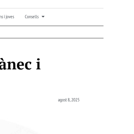
s i joves
Consells
ànec i
agost 8, 2025