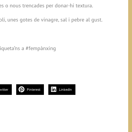
es o nous trencades per donar-hi textura.
i, unes gotes de vinagre, sal i pebre al gust.
 etiqueta’ns a #fempànxing
witter
Pinterest
LinkedIn