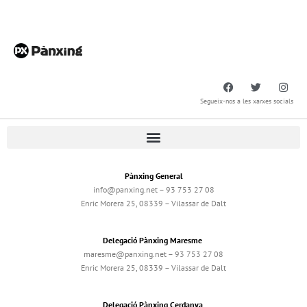
Segueix-nos a les xarxes socials
Pànxing General
info@panxing.net – 93 753 27 08
Enric Morera 25, 08339 – Vilassar de Dalt
Delegació Pànxing Maresme
maresme@panxing.net – 93 753 27 08
Enric Morera 25, 08339 – Vilassar de Dalt
Delegació Pànxing Cerdanya