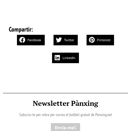
Compartir:
Facebook
Twitter
Pinterest
LinkedIn
Newsletter Pànxing
Subscriu-te per rebre per correu el butlletí gratuït de Pànxing.net​
Envia-me'l