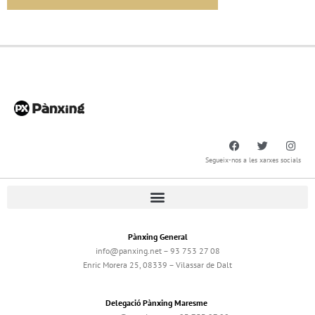
Segueix-nos a les xarxes socials
Pànxing General
info@panxing.net – 93 753 27 08
Enric Morera 25, 08339 – Vilassar de Dalt
Delegació Pànxing Maresme