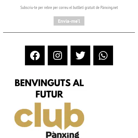
Subscriu-te per rebre per correu el butlletí gratuït de Pànxing.net​
Envia-me'l