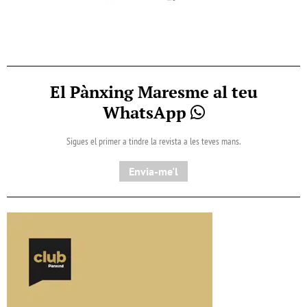
El Pànxing Maresme al teu
WhatsApp
Sigues el primer a tindre la revista a les teves mans.
Envia-me'l