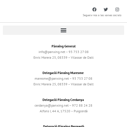
Segueix-nos a les xarxes socials
Pànxing General
info@panxing.net – 93 753 27 08
Enric Morera 25, 08339 – Vilassar de Dalt
Delegació Pànxing Maresme
maresme@panxing.net – 93 753 27 08
Enric Morera 25, 08339 – Vilassar de Dalt
Delegació Pànxing Cerdanya
cerdanya@panxing.net – 972 88 24 28
Alfons I, 44 A, 17520 – Puigcerdà
Delegació Pànxing Berguedà