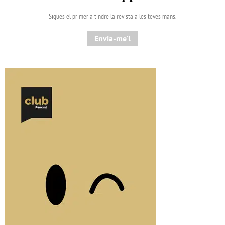
Sigues el primer a tindre la revista a les teves mans.
Envia-me'l