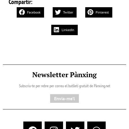
Compartir:
Facebook
Twitter
Pinterest
LinkedIn
Newsletter Pànxing
Subscriu-te per rebre per correu el butlletí gratuït de Pànxing.net​
Envia-me'l