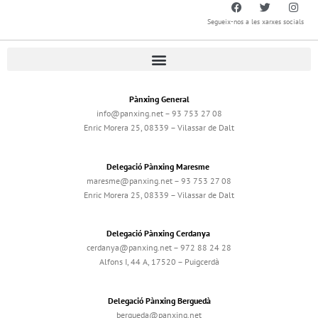
Segueix-nos a les xarxes socials
Pànxing General
info@panxing.net – 93 753 27 08
Enric Morera 25, 08339 – Vilassar de Dalt
Delegació Pànxing Maresme
maresme@panxing.net – 93 753 27 08
Enric Morera 25, 08339 – Vilassar de Dalt
Delegació Pànxing Cerdanya
cerdanya@panxing.net – 972 88 24 28
Alfons I, 44 A, 17520 – Puigcerdà
Delegació Pànxing Berguedà
bergueda@panxing.net