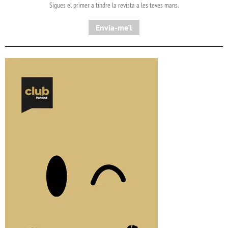
Sigues el primer a tindre la revista a les teves mans.
Envia-me'l