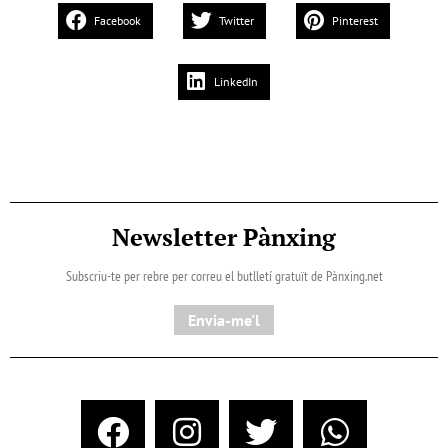
Facebook
Twitter
Pinterest
LinkedIn
Newsletter Pànxing
Subscriu-te per rebre per correu el butlletí gratuït de Pànxing.net​
Envia-me'l