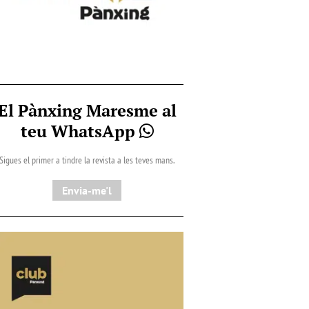
El Pànxing Maresme al
teu WhatsApp
Sigues el primer a tindre la revista a les teves mans.
Envia-me'l