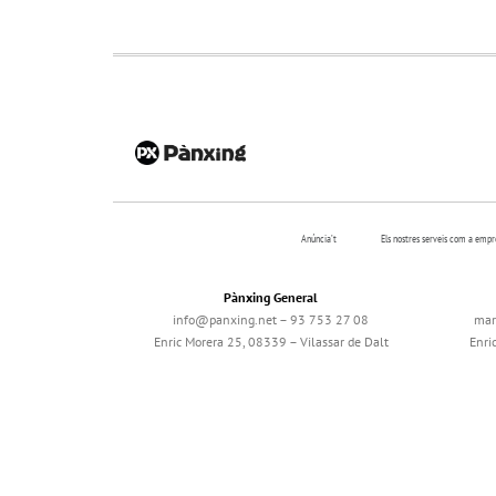
Anúncia’t
Els nostres serveis com a emp
Pànxing General
info@panxing.net – 93 753 27 08
mar
Enric Morera 25, 08339 – Vilassar de Dalt
Enri