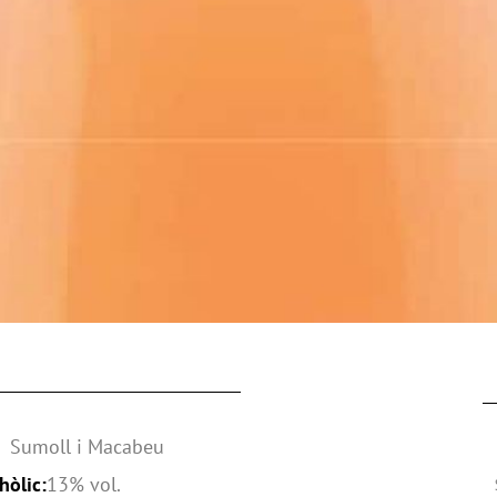
s:
Sumoll i Macabeu
hòlic:
13% vol.