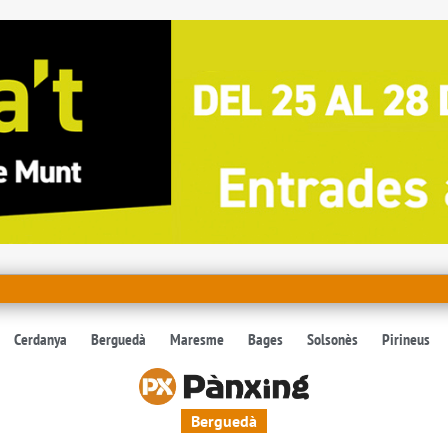
Cerdanya
Berguedà
Maresme
Bages
Solsonès
Pirineus
Berguedà