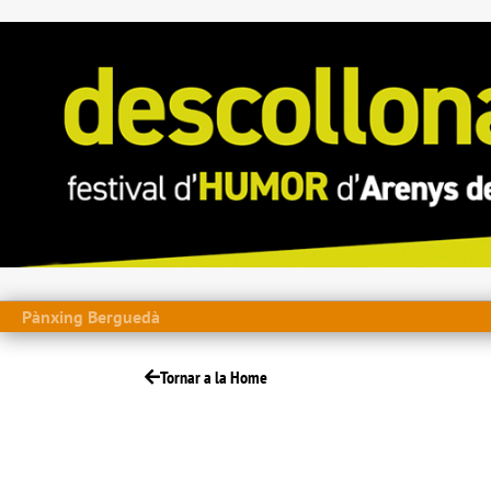
Pànxing Berguedà
Tornar a la Home