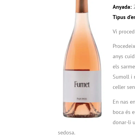
Anyada:
Tipus d’
Vi proced
Procedei
anys cuid
els sarme
Sumoll i 
celler sen
En nas en
boca és e
donar-li 
sedosa.