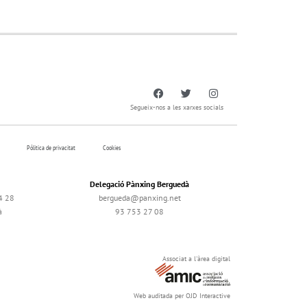
Segueix-nos a les xarxes socials
Pólitica de privacitat
Cookies
Delegació Pànxing Berguedà
4 28
bergueda@panxing.net
à
93 753 27 08
Associat a l'àrea digital
Web auditada per OJD Interactive