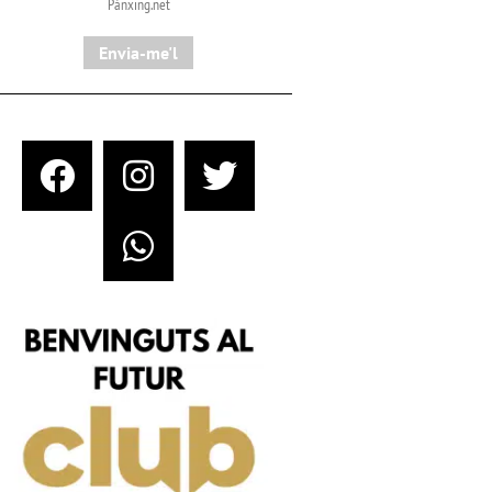
Pànxing.net​
Envia-me'l