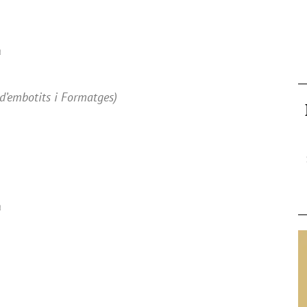
a
s d’embotits i Formatges)
a