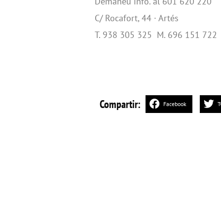
Demaneu info. al 601 620 220
C/ Rocafort, 44 · Artés
T. 938 305 325 M. 696 151 722
Compartir:
Facebook
T