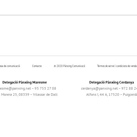
resa de comunicació
Contacte
© 2020 Pànxing Comunicacó
Termes de servei i condicions de venda
Delegació Pànxing Maresme
Delegació Pànxing Cerdanya
esme@panxing.net – 93 753 27 08
cerdanya@panxing.net – 972 88 2
c Morera 25, 08339 – Vilassar de Dalt
Alfons I, 44 A, 17520 – Puigcerd