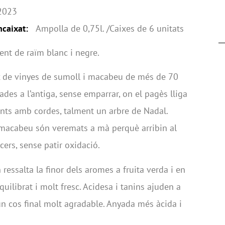
2023
encaixat:
Ampolla de 0,75l. /Caixes de 6 unitats
ent de raïm blanc i negre.
x de vinyes de sumoll i macabeu de més de 70
ades a l’antiga, sense emparrar, on el pagès lliga
nts amb cordes, talment un arbre de Nadal.
macabeu són veremats a mà perquè arribin al
cers, sense patir oxidació.
 ressalta la finor dels aromes a fruita verda i en
quilibrat i molt fresc. Acidesa i tanins ajuden a
un cos final molt agradable. Anyada més àcida i