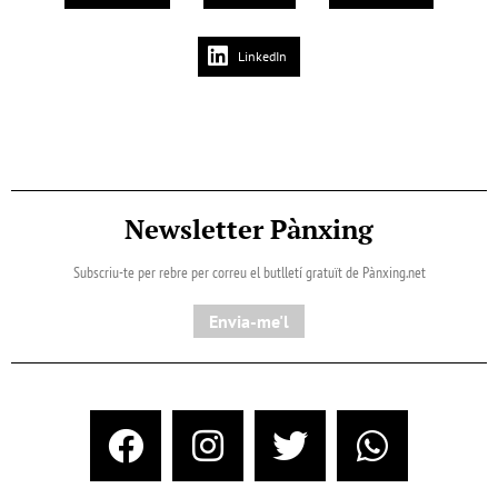
LinkedIn
Newsletter Pànxing
Subscriu-te per rebre per correu el butlletí gratuït de Pànxing.net​
Envia-me'l