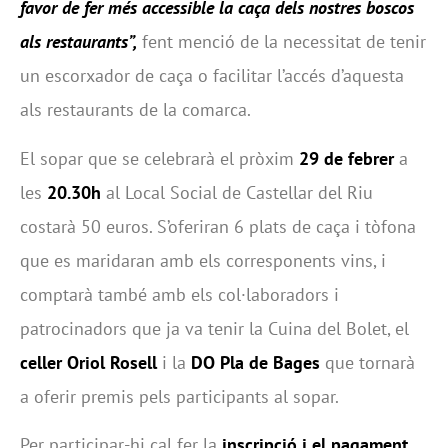
favor de fer més accessible la caça dels nostres boscos
als restaurants”,
fent menció de la necessitat de tenir
un escorxador de caça o facilitar l’accés d’aquesta
als restaurants de la comarca.
El sopar que se celebrarà el pròxim
29 de febrer
a
les
20.30h
al Local Social de Castellar del Riu
costarà 50 euros. S’oferiran 6 plats de caça i tòfona
que es maridaran amb els corresponents vins, i
comptarà també amb els col·laboradors i
patrocinadors que ja va tenir la Cuina del Bolet, el
celler Oriol Rosell
i la
DO Pla de Bages
que tornarà
a oferir premis pels participants al sopar.
Per participar-hi cal fer la
inscripció i el pagament