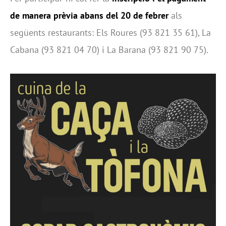
de manera prèvia abans del 20 de febrer
als
següents restaurants: Els Roures (93 821 35 61), La
Cabana (93 821 04 70) i La Barana (93 821 90 75).