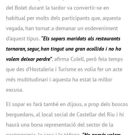
del Bolet durant la tardor va convertir-se en
habitual per molts dels participants que, aquesta
vegada, han tornat a demanar un esdeveniment
d’aquest tipus.
“Els sopars maridats als restaurants
tornaran, segur, han tingut una gran acollida i no ho
volem deixar perdre”
, afirma Culell, però feia temps
que des d’Hostaleria i Turisme es volia fer un acte
més multitudinari i aquesta ha estat la millor
excusa.
El sopar es farà també en dijous, a prop dels boscos
berguedans, al local social de Castellar del Riu i hi
haurà una bona representació del sector de la
gastronomia, la caça i la tòfona.
“No només volem