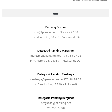
Pànxing General
info@panxing.net – 93 753 27 08
Enric Morera 25, 08339 – Vilassar de Dalt
Delegació Pànxing Maresme
maresme@panxing.net – 93 753 27 08
Enric Morera 25, 08339 – Vilassar de Dalt
Delegació Pànxing Cerdanya
cerdanya@panxing.net – 972 88 24 28
Alfons I, 44 A, 17520 – Puigcerdà
Delegació Pànxing Berguedà
bergueda@panxing.net
93 753 27 08