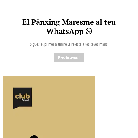
El Pànxing Maresme al teu
WhatsApp
Sigues el primer a tindre la revista a les teves mans.
Envia-me'l