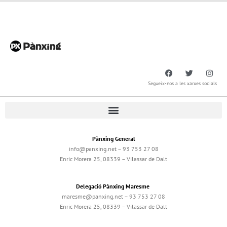
Segueix-nos a les xarxes socials
Pànxing General
info@panxing.net – 93 753 27 08
Enric Morera 25, 08339 – Vilassar de Dalt
Delegació Pànxing Maresme
maresme@panxing.net – 93 753 27 08
Enric Morera 25, 08339 – Vilassar de Dalt