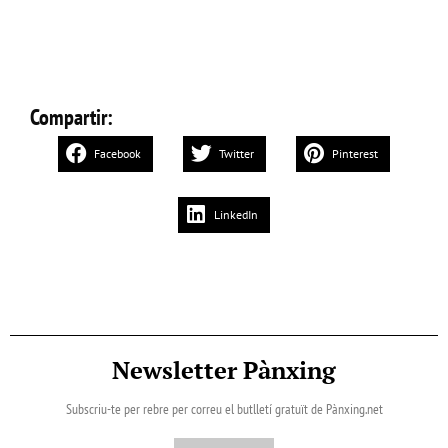
Compartir:
Facebook
Twitter
Pinterest
LinkedIn
Newsletter Pànxing
Subscriu-te per rebre per correu el butlletí gratuït de Pànxing.net​