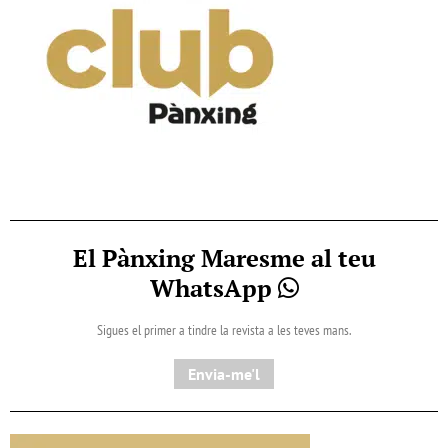
El Pànxing Maresme al teu
WhatsApp
Sigues el primer a tindre la revista a les teves mans.
Envia-me'l