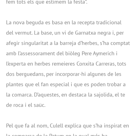
fem tots els que estimem la festa”.
La nova beguda es basa en la recepta tradicional
del vermut. La base, un vi de Garnatxa negra i, per
afegir singularitat a la barreja d’herbes, s’ha comptat
amb l’assessorament del biòleg Pere Aymerich i
l’experta en herbes remeieres Conxita Carreras, tots
dos berguedans, per incorporar-hi algunes de les
plantes que el fan especial i que es poden trobar a
la comarca. D’aquestes, en destaca la sajolida, el te
de roca i el saüc.
Pel que fa al nom, Culell explica que s’ha inspirat en
la comparsa de la Patum en la qual més ha