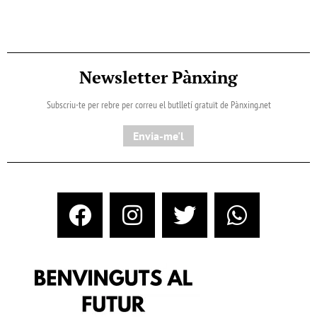
Newsletter Pànxing
Subscriu-te per rebre per correu el butlletí gratuït de Pànxing.net​
Envia-me'l