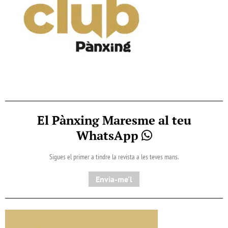
El Pànxing Maresme al teu
WhatsApp
Sigues el primer a tindre la revista a les teves mans.
Envia-me'l