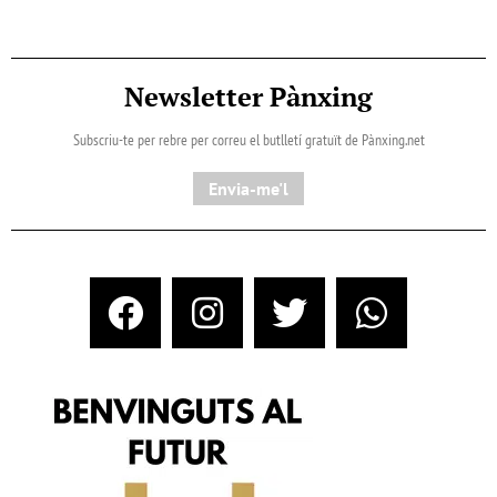
Newsletter Pànxing
Subscriu-te per rebre per correu el butlletí gratuït de Pànxing.net​
Envia-me'l