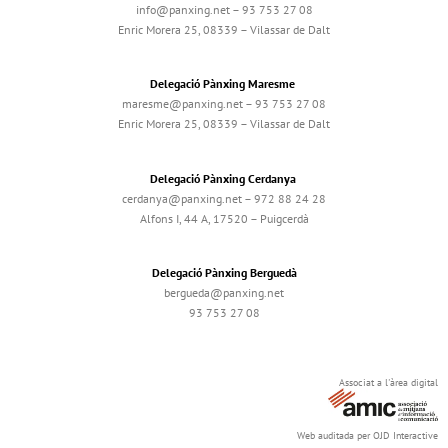
info@panxing.net – 93 753 27 08
Enric Morera 25, 08339 – Vilassar de Dalt
Delegació Pànxing Maresme
maresme@panxing.net – 93 753 27 08
Enric Morera 25, 08339 – Vilassar de Dalt
Delegació Pànxing Cerdanya
cerdanya@panxing.net – 972 88 24 28
Alfons I, 44 A, 17520 – Puigcerdà
Delegació Pànxing Berguedà
bergueda@panxing.net
93 753 27 08
Associat a l'àrea digital
Web auditada per OJD Interactive